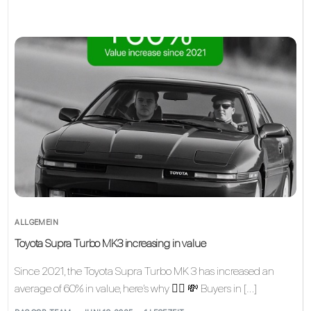
ALLGEMEIN
Toyota Supra Turbo MK3 increasing in value
Since 2021, the Toyota Supra Turbo MK 3 has increased an
average of 60% in value, here’s why 👇🏽 💸 Buyers in […]