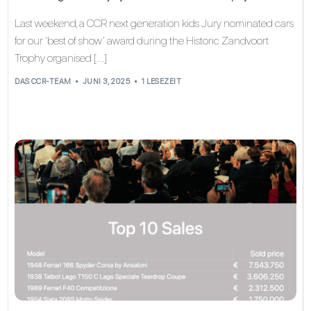
Last weekend, a CCR next generation kids Jury nominated cars
for our ‘best of show’ award during the Historic Zandvoort
Trophy organised […]
DAS CCR-TEAM
JUNI 3, 2025
1 LESEZEIT