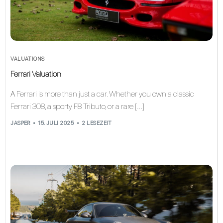
VALUATIONS
Ferrari Valuation
A Ferrari is more than just a car. Whether you own a classic
Ferrari 308, a sporty F8 Tributo, or a rare […]
JASPER
15. JULI 2025
2 LESEZEIT