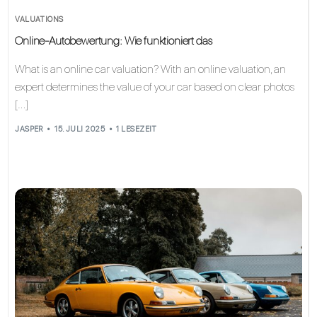
VALUATIONS
Online-Autobewertung: Wie funktioniert das
What is an online car valuation? With an online valuation, an
expert determines the value of your car based on clear photos
[…]
JASPER
15. JULI 2025
1 LESEZEIT