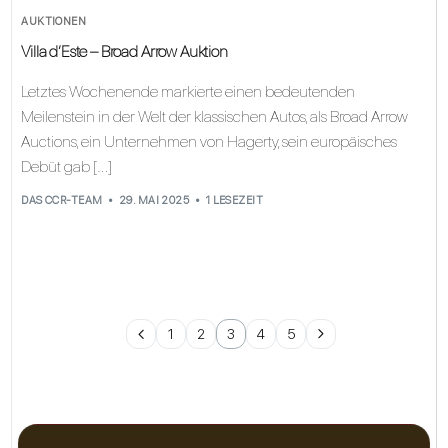
AUKTIONEN
Villa d’Este – Broad Arrow Auktion
Letztes Wochenende markierte einen bedeutenden
Meilenstein in der Welt der klassischen Autos, als Broad Arrow
Auctions, ein Unternehmen von Hagerty, sein europäisches
Debüt gab […]
DAS CCR-TEAM
29. MAI 2025
1 LESEZEIT
1
2
3
4
5