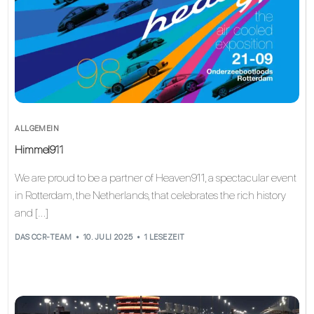
ALLGEMEIN
Himmel911
We are proud to be a partner of Heaven911, a spectacular event
in Rotterdam, the Netherlands, that celebrates the rich history
and […]
DAS CCR-TEAM
10. JULI 2025
1 LESEZEIT