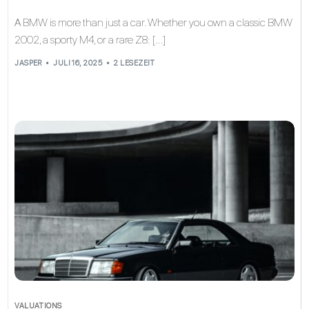
A BMW is more than just a car. Whether you own a classic BMW
2002, a sporty M4, or a rare Z8: […]
JASPER
JULI 16, 2025
2 LESEZEIT
VALUATIONS