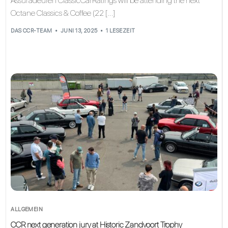
Assuradeuren ClassicCarRatings will be attending the next
Octane Classics & Coffee (22 […]
DAS CCR-TEAM
JUNI 13, 2025
1 LESEZEIT
ALLGEMEIN
CCR next generation jury at Historic Zandvoort Trophy