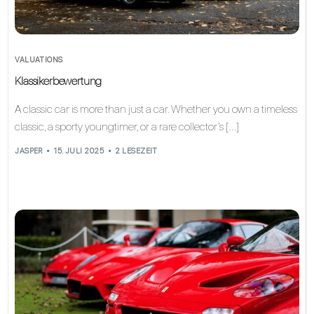
VALUATIONS
Klassikerbewertung
A classic car is more than just a car. Whether you own a timeless
classic, a sporty youngtimer, or a rare collector’s […]
JASPER
15. JULI 2025
2 LESEZEIT