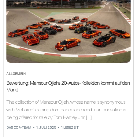
ALLGEMEIN
Bewertung: Mansour Ojjehs 20-Autos-Kollektion kommt auf den
Markt
The collection of Mansour Ojjeh, whose name is synonymous
with McLaren’s racing dominance and road‑car innovation is
being offered for sale by Tom Hartley Jnr. […]
DAS CCR-TEAM
1. JULI 2025
1 LESEZEIT