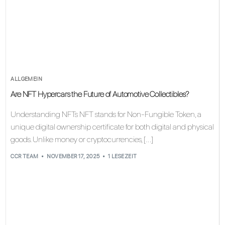
ALLGEMEIN
Are NFT Hypercars the Future of Automotive Collectibles?
Understanding NFTs NFT stands for Non-Fungible Token, a
unique digital ownership certificate for both digital and physical
goods. Unlike money or cryptocurrencies, […]
CCR TEAM
NOVEMBER 17, 2025
1 LESEZEIT