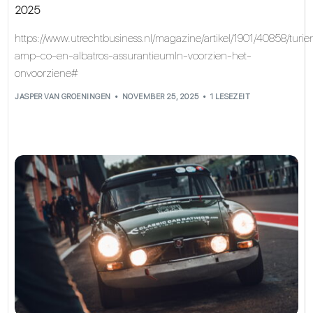
2025
https://www.utrechtbusiness.nl/magazine/artikel/1901/40858/turie
amp-co-en-albatros-assurantieumln-voorzien-het-
onvoorziene#
JASPER VAN GROENINGEN
NOVEMBER 25, 2025
1 LESEZEIT