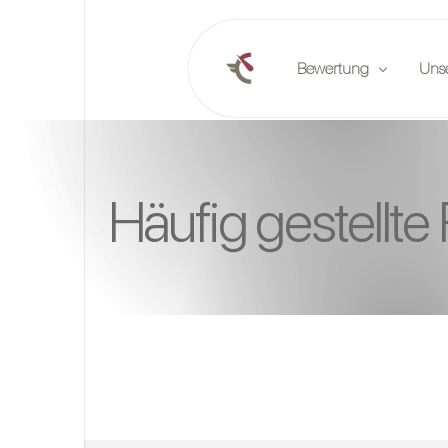
Bewertung
Uns
Online-Bewertung
Verö
Häufig gestellte
Planen Sie eine Bewert
Part
Marktberichte
Vera
Stel