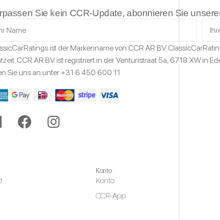
rpassen Sie kein CCR-Update, abonnieren Sie unseren
ssicCarRatings
ist der Markenname von CCR AR B.V.
ClassicCarRati
tzeit.
CCR AR B.V. ist registriert in der Venturistraat 5a,
6718 XW
in Ed
en Sie uns an unter
+31 6 450 600 11
Konto
t
Konto
CCR-App