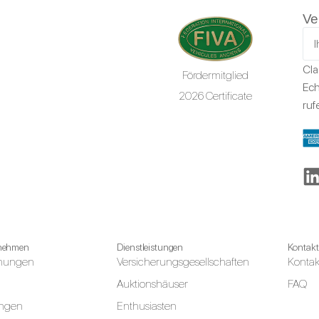
Ve
Cla
Fördermitglied
Ech
2026 Certificate
ruf
rnehmen
Dienstleistungen
Kontakt
ichungen
Versicherungsgesellschaften
Kontak
Auktionshäuser
FAQ
ungen
Enthusiasten