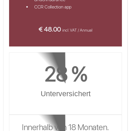
CCR Collection app
€ 48.00
incl. VAT / Annual
28
 %
Unterversichert
Innerhalb von 18 Monaten.