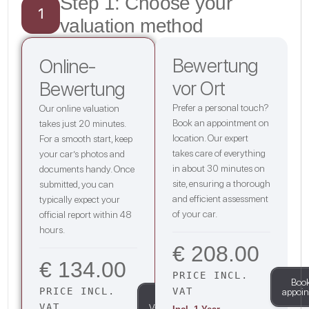
Step 1: Choose your
1
valuation method
Bewertung
Online-
vor Ort
Bewertung
Prefer a personal touch?
Our online valuation
Book an appointment on
takes just 20 minutes.
location. Our expert
For a smooth start, keep
takes care of everything
your car’s photos and
in about 30 minutes on
documents handy. Once
site, ensuring a thorough
submitted, you can
and efficient assessment
typically expect your
of your car.
official report within 48
hours.
€ 208.00
€ 134.00
PRICE INCL.
Boo
PRICE INCL.
VAT
appoi
Start
VAT
Valuation