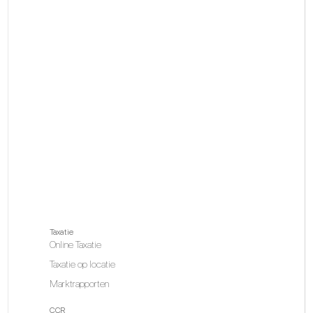
Taxatie
Online Taxatie
Taxatie op locatie
Marktrapporten
CCR