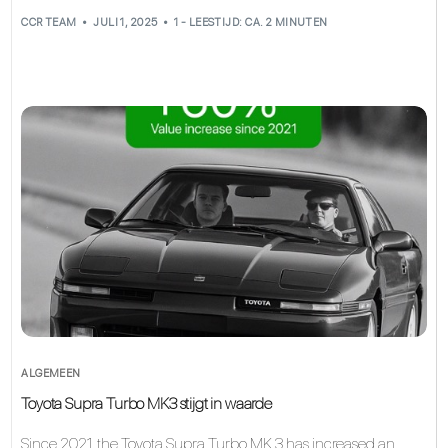
CCR TEAM
JULI 1, 2025
1 - LEESTIJD: CA. 2 MINUTEN
ALGEMEEN
Toyota Supra Turbo MK3 stijgt in waarde
Since 2021, the Toyota Supra Turbo MK 3 has increased an