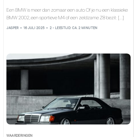
Een BMW is meer dan zomaar een auto. Of je nu een klassieke
BMW 2002, een sportieve M4 of een zeldzame Z8 bezit: […]
JASPER
16 JULI 2025
2 - LEESTIJD: CA. 2 MINUTEN
WAARDERINGEN