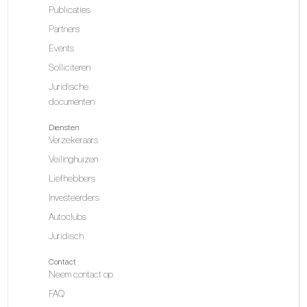
Publicaties
Partners
Events
Solliciteren
Juridische
documenten
Diensten
Verzekeraars
Veilinghuizen
Liefhebbers
Investeerders
Autoclubs
Juridisch
Contact
Neem contact op
FAQ