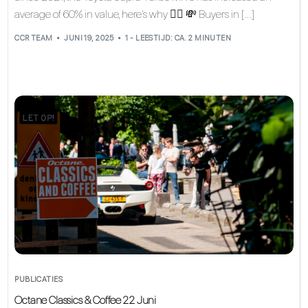
average of 60% in value, here’s why 👇🏽 💸 Buyers in […]
CCR TEAM
JUNI 19, 2025
1 - LEESTIJD: CA. 2 MINUTEN
PUBLICATIES
Octane Classics & Coffee 22 Juni