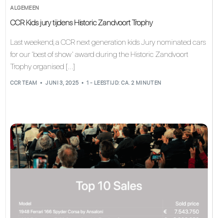
ALGEMEEN
CCR Kids jury tijdens Historic Zandvoort Trophy
Last weekend, a CCR next generation kids Jury nominated cars
for our ‘best of show’ award during the Historic Zandvoort
Trophy organised […]
CCR TEAM
JUNI 3, 2025
1 - LEESTIJD: CA. 2 MINUTEN