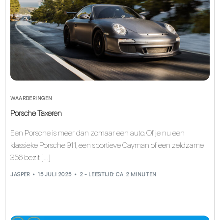
WAARDERINGEN
Porsche Taxeren
Een Porsche is meer dan zomaar een auto. Of je nu een
klassieke Porsche 911, een sportieve Cayman of een zeldzame
356 bezit […]
JASPER
15 JULI 2025
2 - LEESTIJD: CA. 2 MINUTEN