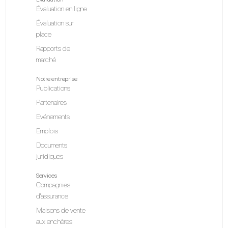
Évaluation en ligne
Évaluation sur
place
Rapports de
marché
Notre entreprise
Publications
Partenaires
Evénements
Emplois
Documents
juridiques
Services
Compagnies
d'assurance
Maisons de vente
aux enchères