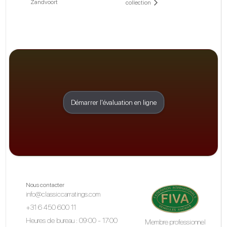
Zandvoort
collection
Démarrer l'évaluation en ligne
Nous contacter
info@classiccarratings.com
+31 6 450 600 11
Heures de bureau : 09:00 - 17:00
Membre professionnel