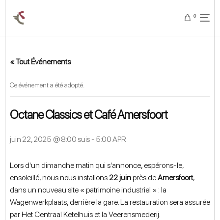
0
« Tout Événements
Ce événement a été adopté.
Octane Classics et Café Amersfoort
juin 22, 2025 @ 8:00 suis
-
5:00 APR
Lors d'un dimanche matin qui s'annonce, espérons-le,
ensoleillé, nous nous installons
22 juin
près de
Amersfoort
,
dans un nouveau site « patrimoine industriel » : la
Wagenwerkplaats, derrière la gare. La restauration sera assurée
par Het Centraal Ketelhuis et la Veerensmederij.