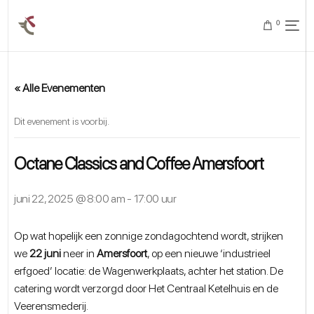
0
« Alle Evenementen
Dit evenement is voorbij.
Octane Classics and Coffee Amersfoort
juni 22, 2025 @ 8:00 am
-
17:00 uur
Op wat hopelijk een zonnige zondagochtend wordt, strijken
we
22 juni
neer in
Amersfoort
, op een nieuwe ‘industrieel
erfgoed’ locatie: de Wagenwerkplaats, achter het station. De
catering wordt verzorgd door Het Centraal Ketelhuis en de
Veerensmederij.