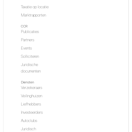
Taxatie op locatie
Marktrapporten
CCR
Publicaties
Partners
Events
Solliciteren
Juridische
documenten
Diensten
Verzekeraars
Veilinghuizen
Liefhebbers
Investeerders
Autoclubs
Juridisch