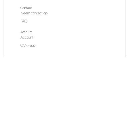
Contact
Neem contact op
FAQ
Account
Account
CCR-app