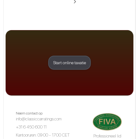
Start online taxatie
Neem contact op
info@classiccarratings.com
+31 6 450 600 11
Kantooruren: 09:00 - 17:00 CET
Professioneel lid