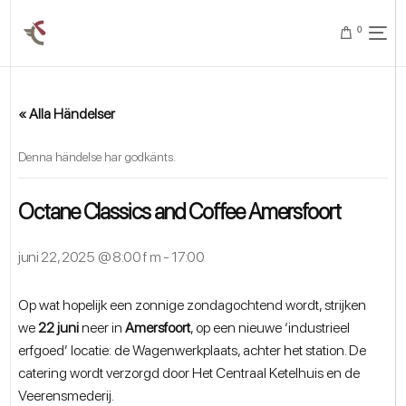
0
« Alla Händelser
Denna händelse har godkänts.
Octane Classics and Coffee Amersfoort
juni 22, 2025 @ 8:00 f m
-
17:00
Op wat hopelijk een zonnige zondagochtend wordt, strijken
we
22 juni
neer in
Amersfoort
, op een nieuwe ‘industrieel
erfgoed’ locatie: de Wagenwerkplaats, achter het station. De
catering wordt verzorgd door Het Centraal Ketelhuis en de
Veerensmederij.