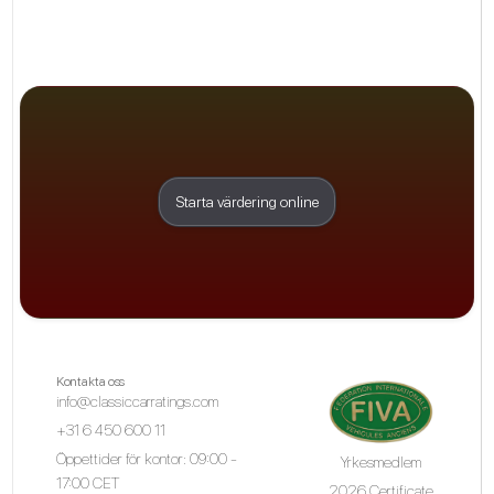
Starta värdering online
Kontakta oss
info@classiccarratings.com
+31 6 450 600 11
Öppettider för kontor: 09:00 -
Yrkesmedlem
17:00 CET
2026 Certificate