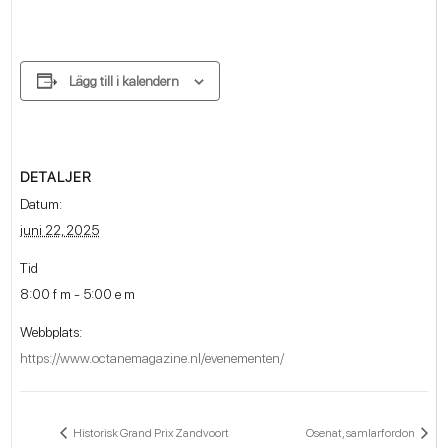
Lägg till i kalendern
DETALJER
Datum:
juni 22, 2025
Tid
8:00 f m - 5:00 e m
Webbplats:
https://www.octanemagazine.nl/evenementen/
Historisk Grand Prix Zandvoort
Osenat, samlarfordon