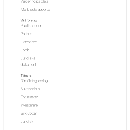
Värdering på plats
Marknadsrapporter
Vårt företag
Publikationer
Partner
Händelser
Jobb
Juridiska
dokument
Tjänster
Försäkringsbolag
Auktionshus
Entusiaster
Investerare
Bilklubbar
Juridisk