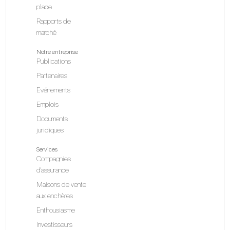
place
Rapports de
marché
Notre entreprise
Publications
Partenaires
Evénements
Emplois
Documents
juridiques
Services
Compagnies
d'assurance
Maisons de vente
aux enchères
Enthousiasme
Investisseurs