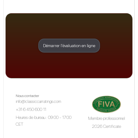
Démarrer l'évaluation en ligne
Nous contacter
info@classiccarratings.com
+31 6 450 600 11
Heures de bureau : 09:00 - 17:00
Membre professionnel
CET
2026 Certificate