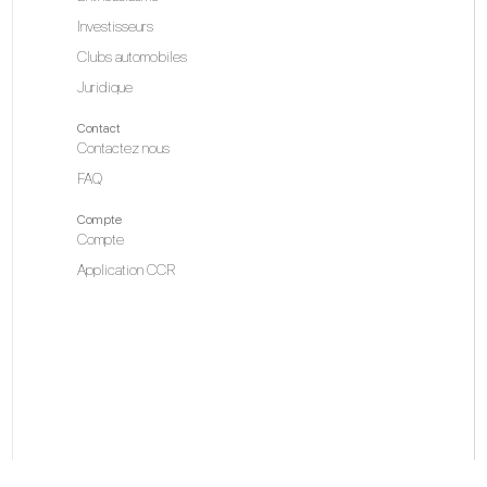
Investisseurs
Clubs automobiles
Juridique
Co
Contact
Contactez nous
FAQ
Le
Compte
Compte
Application CCR
Qu
1. 