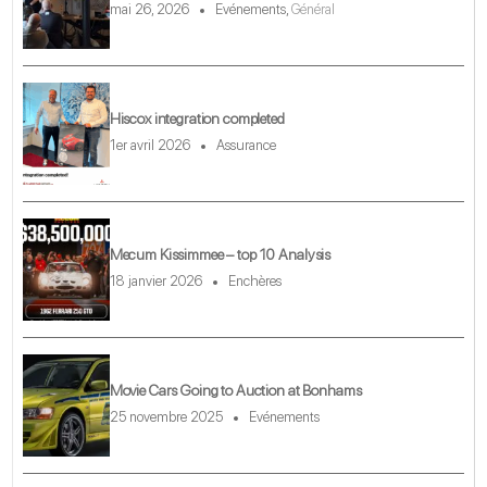
mai 26, 2026
Evénements
,
Général
Hiscox integration completed
1er avril 2026
Assurance
Mecum Kissimmee – top 10 Analysis
18 janvier 2026
Enchères
Movie Cars Going to Auction at Bonhams
25 novembre 2025
Evénements