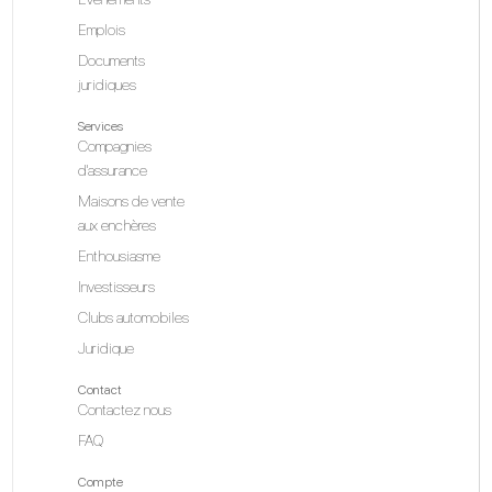
Emplois
Documents
juridiques
Services
Compagnies
d'assurance
Maisons de vente
aux enchères
Enthousiasme
Investisseurs
Clubs automobiles
Juridique
Contact
Contactez nous
FAQ
Compte