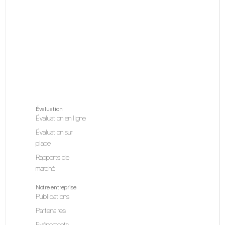
Évaluation
Évaluation en ligne
Évaluation sur
place
Rapports de
marché
Notre entreprise
Publications
Partenaires
Evénements