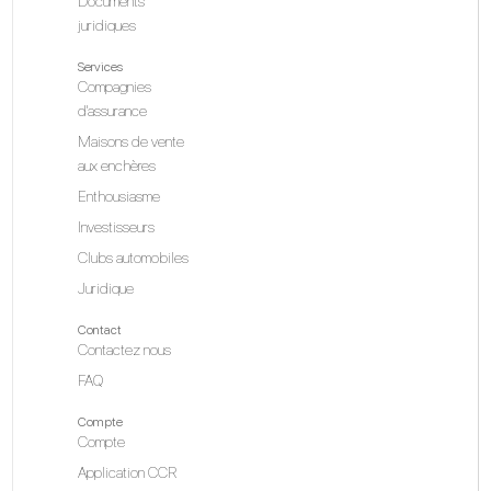
Documents
juridiques
Services
Compagnies
d'assurance
Maisons de vente
aux enchères
Enthousiasme
Investisseurs
Clubs automobiles
Juridique
Contact
Contactez nous
FAQ
Compte
Compte
Application CCR