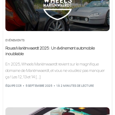
EVÉNEMENTS
Roues Mariënwaerdt 2025 : Un événement automobile
inoubliable
En 2025, Wheels Mariënwaerdt revient sur le magnifique
domaine de Mariënwaerdt, et vous ne voudrez pas manquer
ça ! Les 12, 13 et 14 […]
ÉQUIPE CCR
5 SEPTEMBRE 2025
1 À 2 MINUTES DE LECTURE