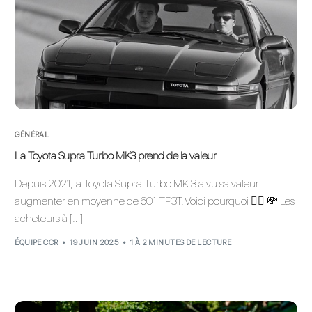
GÉNÉRAL
La Toyota Supra Turbo MK3 prend de la valeur
Depuis 2021, la Toyota Supra Turbo MK 3 a vu sa valeur
augmenter en moyenne de 601 TP3T. Voici pourquoi 👇🏽 💸 Les
acheteurs à […]
ÉQUIPE CCR
19 JUIN 2025
1 À 2 MINUTES DE LECTURE