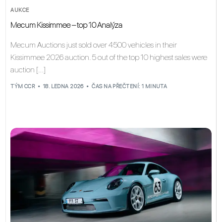
AUKCE
Mecum Kissimmee – top 10 Analýza
Mecum Auctions just sold over 4500 vehicles in their
Kissimmee 2026 auction. 5 out of the top 10 highest sales were
auction […]
TÝM CCR
18. LEDNA 2026
ČAS NA PŘEČTENÍ: 1 MINUTA