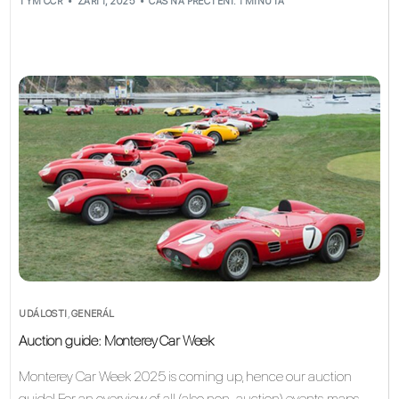
TÝM CCR
ZÁŘÍ 1, 2025
ČAS NA PŘEČTENÍ: 1 MINUTA
UDÁLOSTI
,
GENERÁL
Auction guide: Monterey Car Week
Monterey Car Week 2025 is coming up, hence our auction
guide! For an overview of all (also non-auction) events, maps