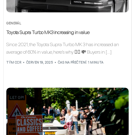
GENERÁL
Toyota Supra Turbo MK3 increasing in value
Since 2021, the Toyota Supra Turbo MK 3 has increased an
average of 60% in value, here’s why 👇🏽 💸 Buyers in […]
TÝM CCR
ČERVEN 19, 2025
ČAS NA PŘEČTENÍ: 1 MINUTA