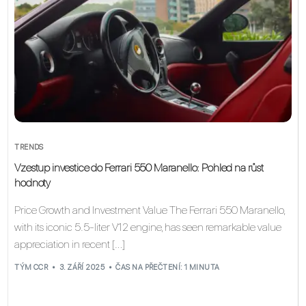
TRENDS
Vzestup investice do Ferrari 550 Maranello: Pohled na růst
hodnoty
Price Growth and Investment Value The Ferrari 550 Maranello,
with its iconic 5.5-liter V12 engine, has seen remarkable value
appreciation in recent […]
TÝM CCR
3. ZÁŘÍ 2025
ČAS NA PŘEČTENÍ: 1 MINUTA