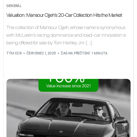
GENERÁL
Valuation: Mansour Ojjeh’s 20-Car Collection Hits the Market
The collection of Mansour Ojjeh, whose name is synonymous
with McLaren’s racing dominance and road‑car innovation is
being offered for sale by Tom Hartley Jnr. […]
TÝM CCR
ČERVENEC 1, 2025
ČAS NA PŘEČTENÍ: 1 MINUTA