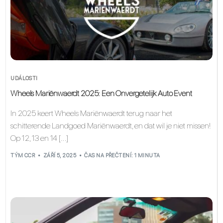
UDÁLOSTI
Wheels Mariënwaerdt 2025: Een Onvergetelijk Auto Event
In 2025 keert Wheels Mariënwaerdt terug naar het
schitterende Landgoed Mariënwaerdt, en dat wil je niet missen!
Op 12, 13 en 14 […]
TÝM CCR
ZÁŘÍ 5, 2025
ČAS NA PŘEČTENÍ: 1 MINUTA