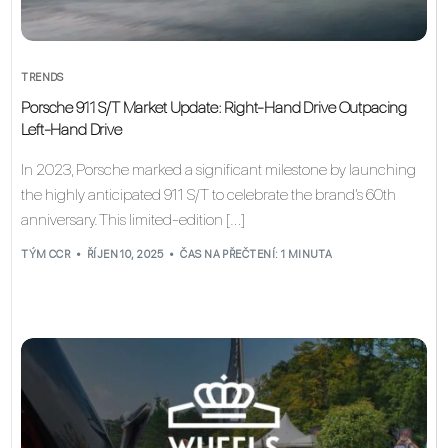
TRENDS
Porsche 911 S/T Market Update: Right-Hand Drive Outpacing
Left-Hand Drive
In 2023, Porsche marked a significant milestone by launching
the highly anticipated 911 S/T to celebrate the brand’s 60th
anniversary. This limited-edition […]
TÝM CCR
ŘÍJEN 10, 2025
ČAS NA PŘEČTENÍ: 1 MINUTA