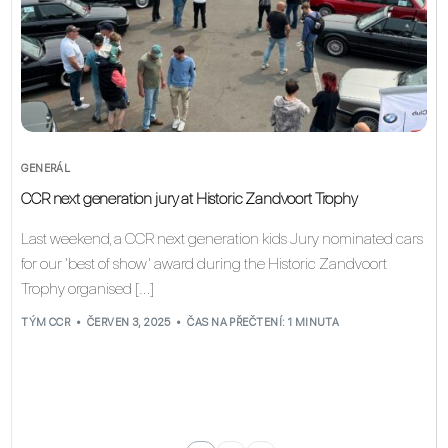
GENERÁL
CCR next generation jury at Historic Zandvoort Trophy
Last weekend, a CCR next generation kids Jury nominated cars
for our ‘best of show’ award during the Historic Zandvoort
Trophy organised […]
TÝM CCR
ČERVEN 3, 2025
ČAS NA PŘEČTENÍ: 1 MINUTA