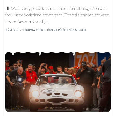
👉🏼 We are very proud to confirm a successful integration with
the Hiscox Nederland broker portal. The collaboration between
Hiscox Nederland and […]
TÝM CCR
1. DUBNA 2026
ČAS NA PŘEČTENÍ: 1 MINUTA