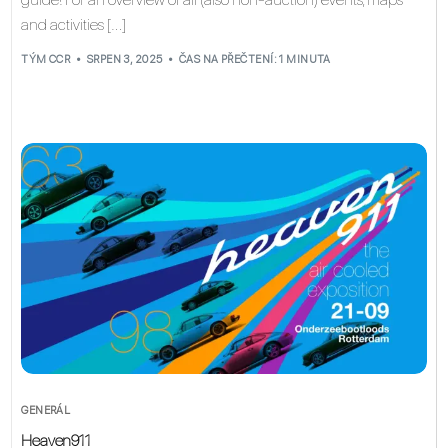
and activities […]
TÝM CCR
SRPEN 3, 2025
ČAS NA PŘEČTENÍ: 1 MINUTA
GENERÁL
Heaven911