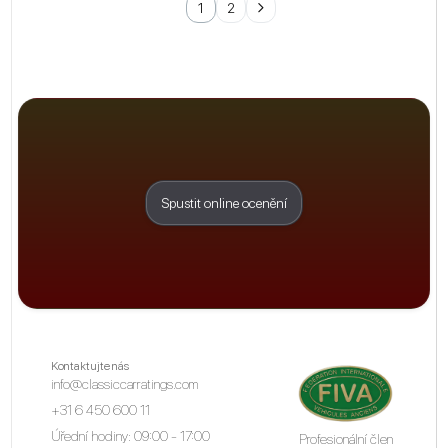
1
2
Spustit online ocenění
Kontaktujte nás
info@classiccarratings.com
+31 6 450 600 11
Úřední hodiny: 09:00 - 17:00
Profesionální člen