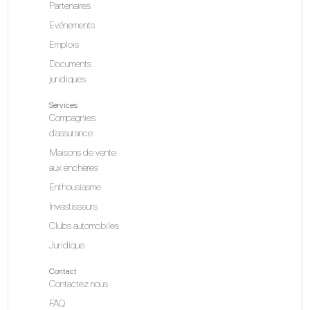
Partenaires
Evénements
Emplois
Documents
juridiques
Services
Compagnies
d'assurance
Maisons de vente
aux enchères
Enthousiasme
Investisseurs
Clubs automobiles
Juridique
Contact
Contactez nous
FAQ