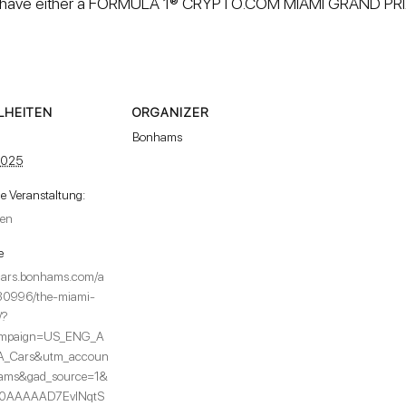
t have either a FORMULA 1® CRYPTO.COM MIAMI GRAND PRIX 
LHEITEN
ORGANIZER
Bonhams
2025
ie Veranstaltung:
nen
e
/cars.bonhams.com/a
30996/the-miami-
/?
mpaign=US_ENG_A
_Cars&utm_accoun
ams&gad_source=1&
=0AAAAAD7EvINqtS