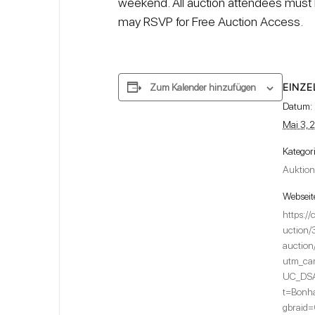
weekend. All auction attendees mus
may RSVP for Free Auction Access.
EINZE
Zum Kalender hinzufügen
Datum:
Mai 3, 
Kategor
Auktio
Webseit
https:/
uction/
auction
utm_ca
UC_DSA
t=Bonh
gbraid