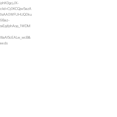
phK0gcjJX-
clid=Cj0KCQjw5azA
RIsAA0WFUHUQ0ku
9Baz-
zaEpjfphAop_1WDM
9IIIaAl5cEALw_wcB&
aw.ds