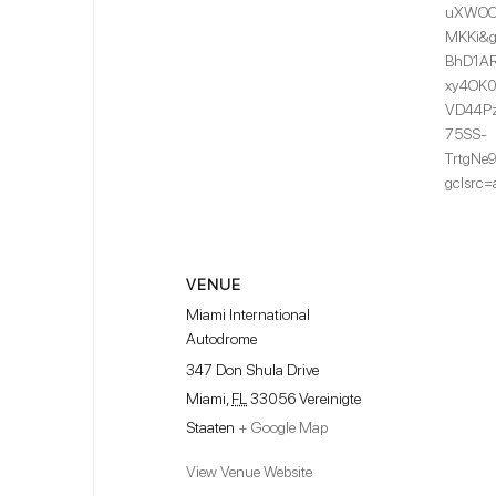
uXWOC
MKKi&g
BhD1A
xy4OK0
VD44P
75SS-
TrtgNe
gclsrc=
VENUE
Miami International
Autodrome
347 Don Shula Drive
Miami
,
FL
33056
Vereinigte
Staaten
+ Google Map
View Venue Website