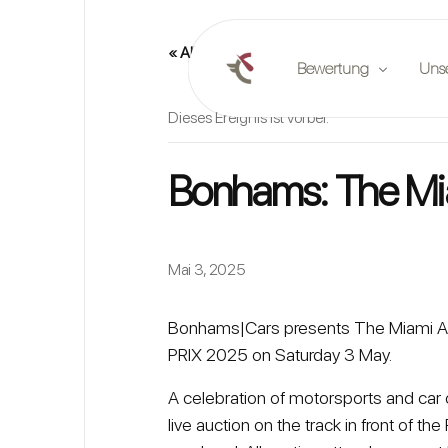
« Alle Veranstaltungen
Bewertung
Uns
Dieses Ereignis ist vorbei.
Online-Bewertung
Verö
Bonhams: The Mi
Planen Sie eine Bewert
Part
Marktberichte
Vera
Mai 3, 2025
Stel
Bonhams|Cars presents The Miami Au
PRIX 2025 on Saturday 3 May.
A celebration of motorsports and car c
live auction on the track in front of t