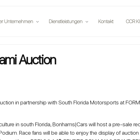
er Unternehmen
Dienstleistungen
Kontakt
CCR KI
ffentlichungen
Versicherungsgesellschaften
ami Auction
ung vor Ort
ner
Auktionshäuser
nstaltungen
Enthusiasten
lenangebote
Investoren
Auto-Clubs
ction in partnership with South Florida Motorsports at
Rechtliches
App
ulture in south Florida, Bonhams|Cars will host a pre-sale r
he Podium. Race fans will be able to enjoy the display of auct