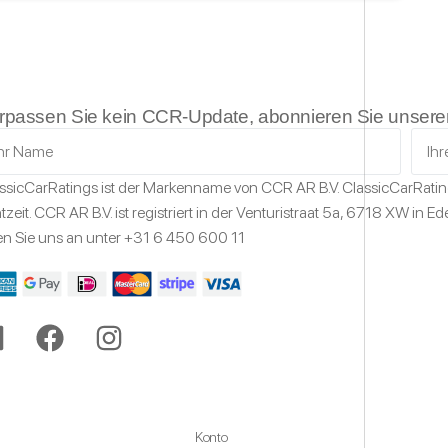
rpassen Sie kein CCR-Update, abonnieren Sie unseren
ssicCarRatings
ist der Markenname von CCR AR B.V.
ClassicCarRati
tzeit.
CCR AR B.V. ist registriert in der Venturistraat 5a,
6718 XW
in Ed
en Sie uns an unter
+31 6 450 600 11
Konto