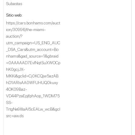
Subastas
Sitio web:
https://cars.bonhams.com/auct
ion/30996/the-miami-
auction/?
utm_campaign=US_ENG_AUC
_DSA_Cars&utm_account=Bo
nhams&gad_source=1&gbraid
=0AAAAAD7EvINqtSuXWOCp
hK0gcjJX-
MKKi&gclid=Cj0KCQjw5azAB
hD1ARIsAA0WFUHUQ0kuxy
4OK09Baz-
VD44PzaEpjfphAop_1WDM75
SS-
TrtgNe9IIIaAl5cEALw_wcB&gcl
src=aw.ds