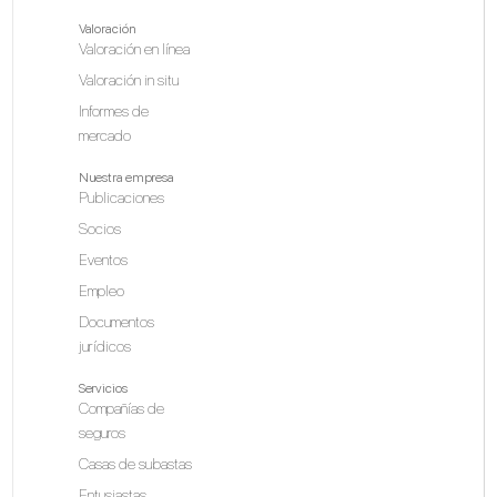
Valoración
Valoración en línea
Valoración in situ
Informes de
mercado
Nuestra empresa
Publicaciones
Socios
Eventos
Empleo
Documentos
jurídicos
Servicios
Compañías de
seguros
Casas de subastas
Entusiastas