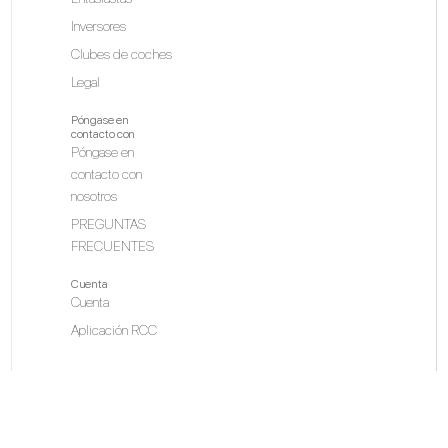
Inversores
Clubes de coches
Legal
Póngase en
contacto con
Póngase en
contacto con
nosotros
PREGUNTAS
FRECUENTES
Cuenta
Cuenta
Aplicación RCC