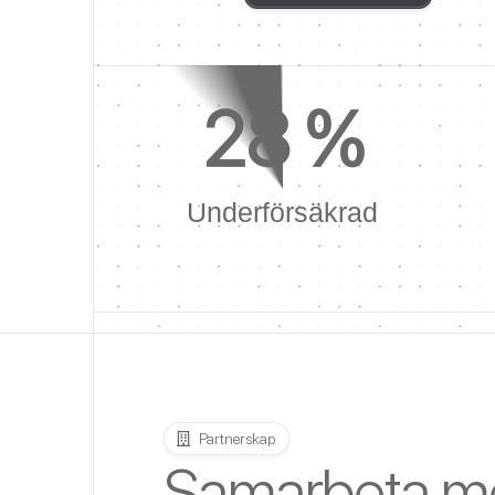
28
 %
Underförsäkrad
Partnerskap
Samarbeta m