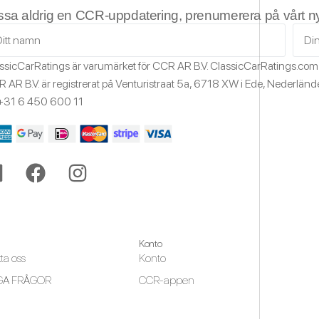
ssa aldrig en CCR-uppdatering, prenumerera på vårt n
ssicCarRatings
är varumärket för CCR AR B.V.
ClassicCarRatings.co
 AR B.V. är registrerat på Venturistraat 5a,
6718 XW
i Ede,
Nederländ
+31 6 450 600 11
Konto
ta oss
Konto
GA FRÅGOR
CCR-appen