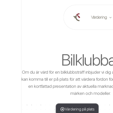
Värdering
Värdering onl
Bilklubb
Planera en vä
Marknadsrap
Om du är värd för en bilklubbsträff inbjuder vi dig
kan komma till er på plats för att värdera fordon 
en kortfattad presentation av aktuella marknad
märken och modeller.
Värdering på plats