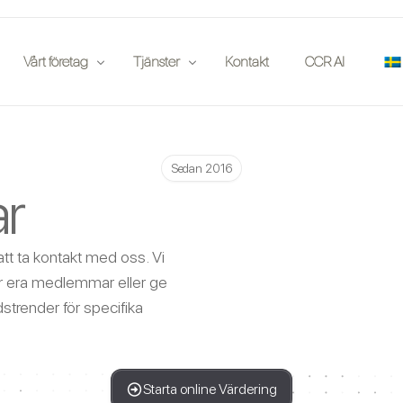
Vårt företag
Tjänster
Kontakt
CCR AI
ine
Publikationer
Försäkringsbolag
Sedan 2016
ar
rdering på plats
Partner
Auktionshus
porter
Händelser
Entusiaster
Jobb
Investerare
 att ta kontakt med oss. Vi
för era medlemmar eller ge
Bilklubbar
strender för specifika
Juridisk
App
Starta online Värdering