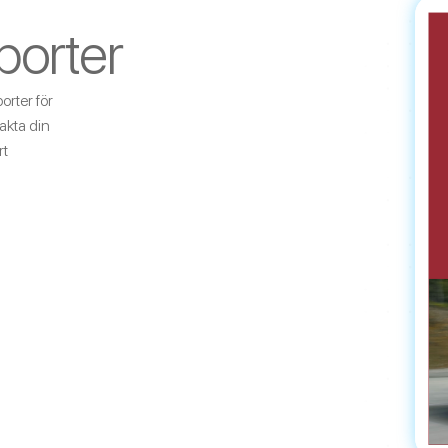
orter
rter för
akta din
rt