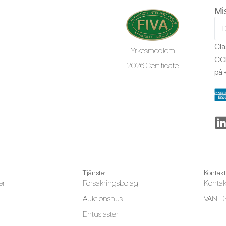
Mi
Cla
Yrkesmedlem
CCR
2026 Certificate
på
Tjänster
Kontakt
er
Försäkringsbolag
Kontak
Auktionshus
VANLI
Entusiaster