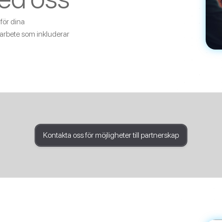
för dina
arbete som inkluderar
Kontakta oss för möjligheter till partnerskap