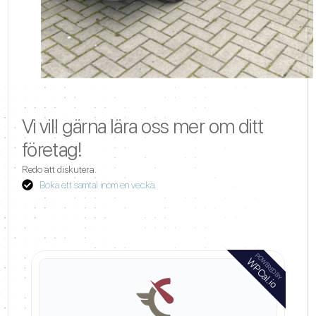
Vi vill gärna lära oss mer om ditt
företag!
Redo att diskutera.
Boka ett samtal inom en vecka
POWERED BY
WPCal.io