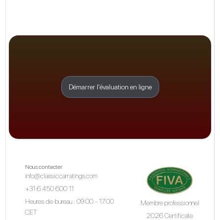
Démarrer l'évaluation en ligne
Nous contacter
info@classiccarratings.com
+31 6 450 600 11
Heures de bureau : 09:00 - 17:00
Membre professionnel
CET
2026 Certificate