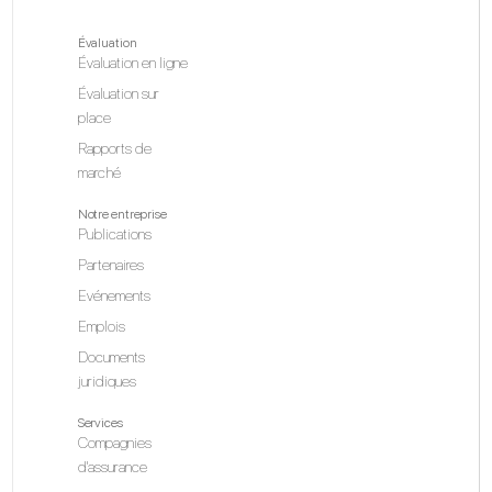
Évaluation
Évaluation en ligne
Évaluation sur
place
Rapports de
marché
Notre entreprise
Publications
Partenaires
Evénements
Emplois
Documents
juridiques
Services
Compagnies
d'assurance