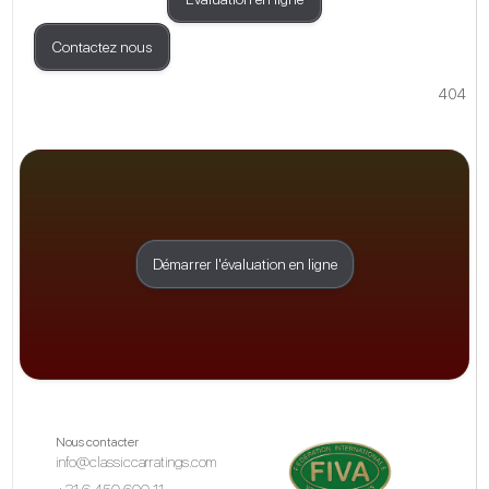
Contactez nous
404
Démarrer l'évaluation en ligne
Nous contacter
info@classiccarratings.com