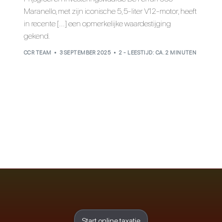
Maranello, met zijn iconische 5,5-liter V12-motor, heeft
in recente [...] een opmerkelijke waardestijging
gekend.
CCR TEAM
3 SEPTEMBER 2025
2 - LEESTIJD: CA. 2 MINUTEN
Start online taxatie