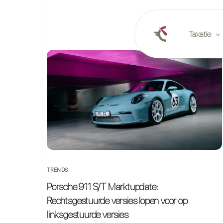
Taxatie
Online tax
Taxatie op 
Marktrapp
TRENDS
Porsche 911 S/T Marktupdate:
Rechtsgestuurde versies lopen voor op
linksgestuurde versies