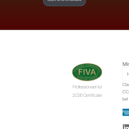
Mi
Cla
Professioneel lid
CCR
2026 Certificate
bel