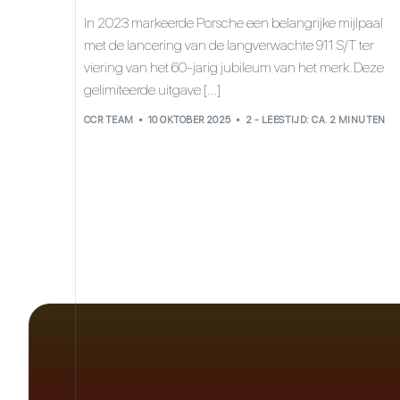
In 2023 markeerde Porsche een belangrijke mijlpaal
met de lancering van de langverwachte 911 S/T ter
viering van het 60-jarig jubileum van het merk. Deze
gelimiteerde uitgave […]
CCR TEAM
10 OKTOBER 2025
2 - LEESTIJD: CA. 2 MINUTEN