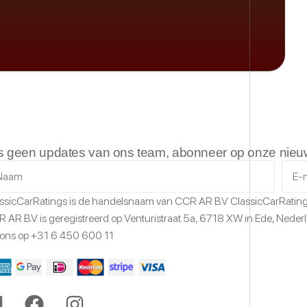
s geen updates van ons team, abonneer op onze nieuw
ssicCarRatings
is de handelsnaam van CCR AR B.V
ClassicCarRatin
 AR B.V. is geregistreerd op Venturistraat 5a,
6718 XW
in Ede,
Neder
 ons op
+31 6 450 600 11