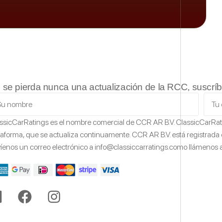
 se pierda nunca una actualización de la RCC, suscríb
ssicCarRatings
es el nombre comercial de CCR AR B.V.
ClassicCarRa
taforma, que se actualiza continuamente.
CCR AR B.V. está registrada 
íenos un correo electrónico a
info@classiccarratings.com
o llámenos 