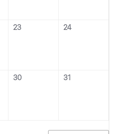
0
0
23
24
eventos,
eventos,
0
0
30
31
eventos,
eventos,