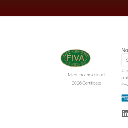
No
Cla
Miembro profesional
pla
2026 Certificate
Env