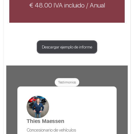
€ 48.00 IVA incluido / Anual
Descargar ejemplo de informe
Testimonios
Titia C
Catawiki
C