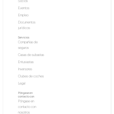
Socios
Eventos
Empleo
Documentos
jurídicos
Servicios
Compañías de
seguros
Casas de subastas
Entusiastas
Inversores
Clubes de coches
Legal
Póngase en
contacto con
Póngase en
contacto con
nosotros