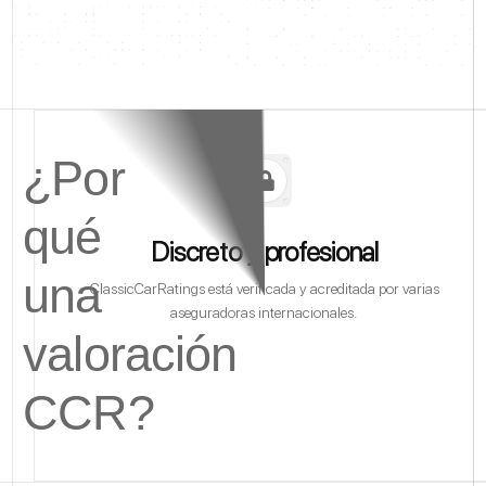
¿Por
qué
Discreto y profesional
una
ClassicCarRatings está verificada y acreditada por varias
aseguradoras internacionales.
valoración
CCR?