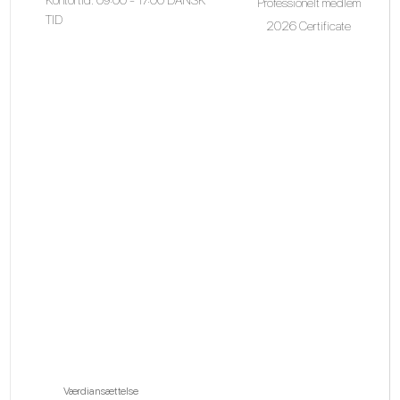
Professionelt medlem
TID
2026 Certificate
Værdiansættelse