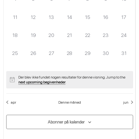
begivenheder,
begivenheder,
begivenheder,
begivenheder,
begivenheder,
begivenheder,
begivenh
Navigat
0
0
0
0
0
0
0
11
12
13
14
15
16
17
begivenheder,
begivenheder,
begivenheder,
begivenheder,
begivenheder,
begivenheder,
begivenh
0
0
0
0
0
0
0
18
19
20
21
22
23
24
begivenheder,
begivenheder,
begivenheder,
begivenheder,
begivenheder,
begivenheder,
begivenh
0
0
0
0
0
0
0
25
26
27
28
29
30
31
begivenheder,
begivenheder,
begivenheder,
begivenheder,
begivenheder,
begivenheder,
begivenh
Der blev ikke fundet nogen resultater for denne visning. Jump to the
next upcoming begivenheder
.
apr
Denne måned
jun
Abonner på kalender