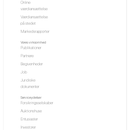
Online
værdiansættelse
Værdiansættelse
på stedet
Markedsrapporter
Vores virksomhed
Publikationer
Partnere
Begivenheder
Job
Juridiske
dokumenter
Serviceydelser
Forsikringsselskaber
Auktionshuse
Entusiaster
Investorer