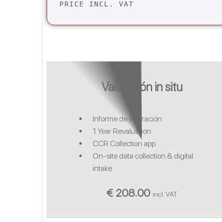
PRICE INCL. VAT
Valoración in situ
Informe de valoración
1 Year Revaluation
CCR Collection app
On-site data collection & digital
intake
€ 208.00
incl. VAT