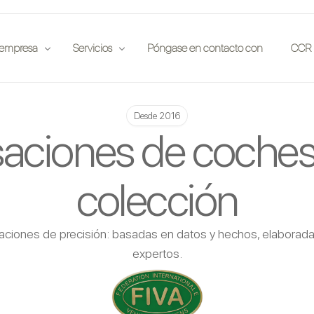
 empresa
Servicios
Póngase en contacto con
CCR 
Desde 2016
ciones
Compañías de seguros
saciones de coches
 situ
Casas de subastas
Entusiastas
colección
Inversores
Clubes de coches
aciones de precisión: basadas en datos y hechos, elaborad
Legal
expertos.
Aplicación