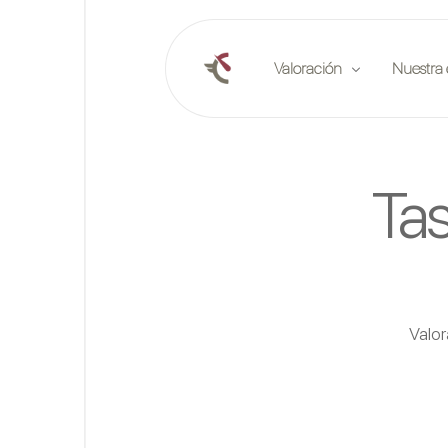
Valoración
Nuestra
Valoración en línea
Publica
Ta
Planificar una valoración in
Socios
Informes de mercado
Eventos
Empleo
Valor