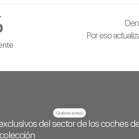
%
Den
Por eso actuali
ente
Quiénes somos
exclusivos del sector de los coches d
colección