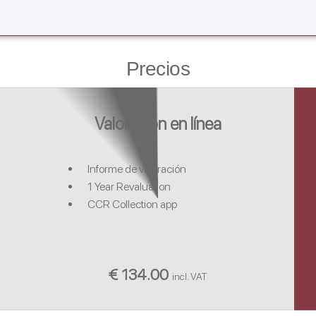
Precios
Valoración en línea
Informe de valoración
1 Year Revaluation
CCR Collection app
€ 134.00
incl. VAT