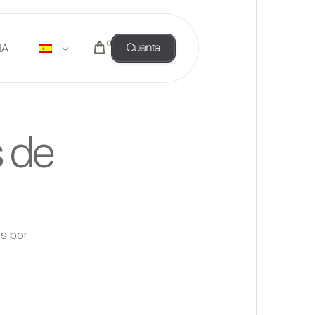
0
Cuenta
IA
 de
as por