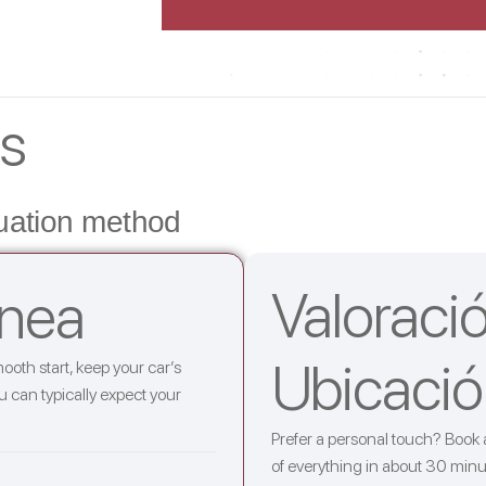
ss
uation method
Valoraci
ínea
Ubicació
ooth start, keep your car’s
can typically expect your
Prefer a personal touch? Book 
of everything in about 30 minut