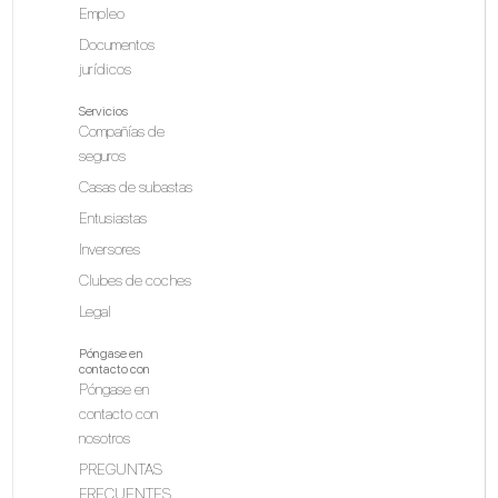
Empleo
Documentos
jurídicos
Servicios
Compañías de
seguros
Casas de subastas
Entusiastas
Inversores
Clubes de coches
Legal
Póngase en
contacto con
Póngase en
contacto con
nosotros
PREGUNTAS
FRECUENTES