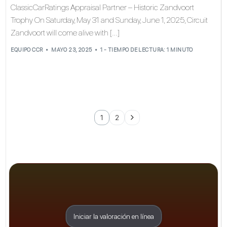
ClassicCarRatings Appraisal Partner – Historic Zandvoort
Trophy On Saturday, May 31 and Sunday, June 1, 2025, Circuit
Zandvoort will come alive with […]
EQUIPO CCR
MAYO 23, 2025
1 - TIEMPO DE LECTURA: 1 MINUTO
1
2
Iniciar la valoración en línea