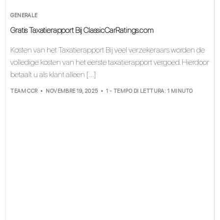
GENERALE
Gratis Taxatierapport Bij ClassicCarRatings.com
Kosten van het Taxatierapport Bij veel verzekeraars worden de
volledige kosten van het eerste taxatierapport vergoed. Hierdoor
betaalt u als klant alleen […]
TEAM CCR
NOVEMBRE 19, 2025
1 - TEMPO DI LETTURA: 1 MINUTO