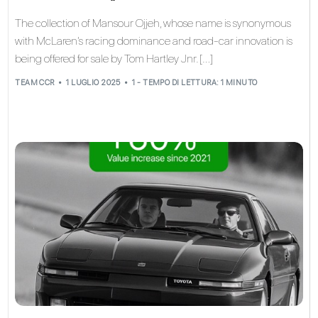
The collection of Mansour Ojjeh, whose name is synonymous
with McLaren’s racing dominance and road‑car innovation is
being offered for sale by Tom Hartley Jnr. […]
TEAM CCR
1 LUGLIO 2025
1 - TEMPO DI LETTURA: 1 MINUTO