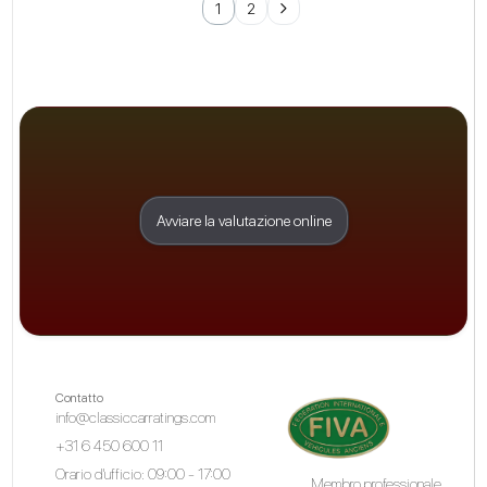
1
2
Avviare la valutazione online
Contatto
info@classiccarratings.com
+31 6 450 600 11
Orario d'ufficio: 09:00 - 17:00
Membro professionale