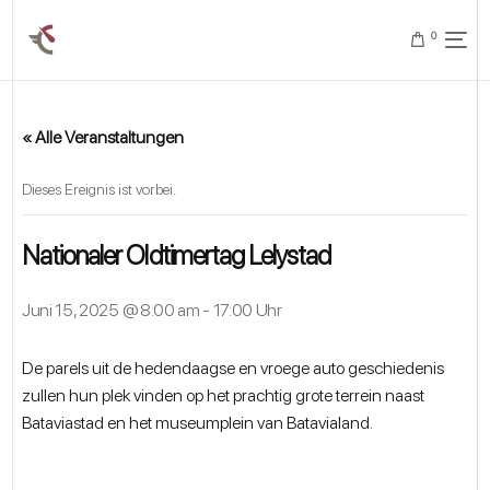
0
« Alle Veranstaltungen
Dieses Ereignis ist vorbei.
Nationaler Oldtimertag Lelystad
Juni 15, 2025 @ 8:00 am
-
17:00 Uhr
De parels uit de hedendaagse en vroege auto geschiedenis
zullen hun plek vinden op het prachtig grote terrein naast
Bataviastad en het museumplein van Batavialand.