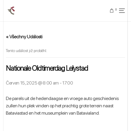
0
« Všechny Události
Tento událost již proběhl.
Nationale Oldtimerdag Lelystad
Červen 15, 2025 @ 8:00 am
-
17:00
De parels uit de hedendaagse en vroege auto geschiedenis
zullen hun plek vinden op het prachtig grote terrein naast
Bataviastad en het museumplein van Batavialand.