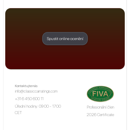
Spustit online ocenění
Kontaktujte nás
info@classiccarratings.com
+31 6 450 600 11
Úřední hodiny: 09:00 - 17:00
Profesionální člen
CET
2026 Certificate