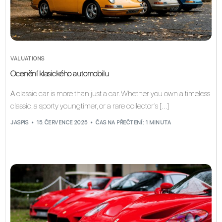
VALUATIONS
Ocenění klasického automobilu
A classic car is more than just a car. Whether you own a timeless
classic, a sporty youngtimer, or a rare collector’s […]
JASPIS
15. ČERVENCE 2025
ČAS NA PŘEČTENÍ: 1 MINUTA