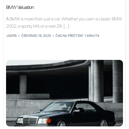
BMW Valuation
A BMW is more than just a car. Whether you own a classic BMW
2002, a sporty M4, or a rare Z8: […]
JASPIS
ČERVENEC 16, 2025
ČAS NA PŘEČTENÍ: 1 MINUTA