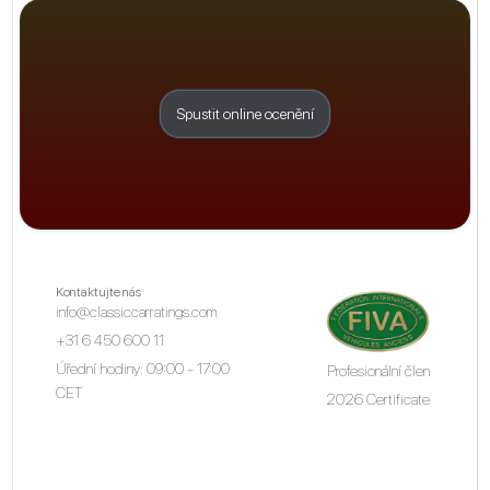
Spustit online ocenění
Kontaktujte nás
info@classiccarratings.com
+31 6 450 600 11
Úřední hodiny: 09:00 - 17:00
Profesionální člen
CET
2026 Certificate