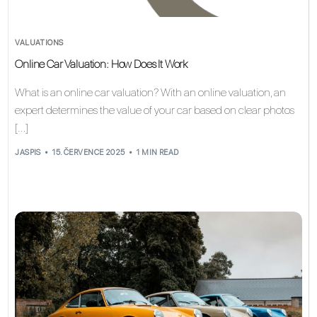
VALUATIONS
Online Car Valuation: How Does It Work
What is an online car valuation? With an online valuation, an
expert determines the value of your car based on clear photos
[…]
JASPIS
15. ČERVENCE 2025
1 MIN READ