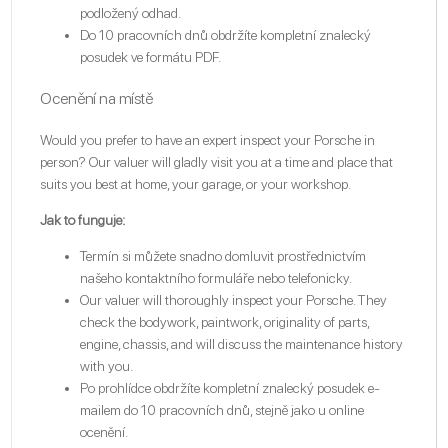
podložený odhad.
Do 10 pracovních dnů obdržíte kompletní znalecký
posudek ve formátu PDF.
Ocenění na místě
Would you prefer to have an expert inspect your Porsche in
person? Our valuer will gladly visit you at a time and place that
suits you best at home, your garage, or your workshop.
Jak to funguje:
Termín si můžete snadno domluvit prostřednictvím
našeho kontaktního formuláře nebo telefonicky.
Our valuer will thoroughly inspect your Porsche. They
check the bodywork, paintwork, originality of parts,
engine, chassis, and will discuss the maintenance history
with you.
Po prohlídce obdržíte kompletní znalecký posudek e-
mailem do 10 pracovních dnů, stejně jako u online
ocenění.