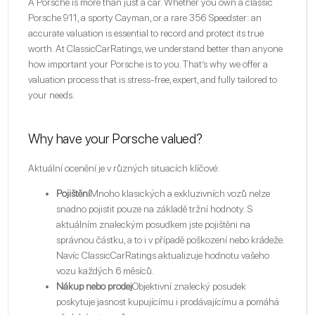
A Porsche is more than just a car. Whether you own a classic
Porsche 911, a sporty Cayman, or a rare 356 Speedster: an
accurate valuation is essential to record and protect its true
worth. At ClassicCarRatings, we understand better than anyone
how important your Porsche is to you. That’s why we offer a
valuation process that is stress-free, expert, and fully tailored to
your needs.
Why have your Porsche valued?
Aktuální ocenění je v různých situacích klíčové:
Pojištění
Mnoho klasických a exkluzivních vozů nelze
snadno pojistit pouze na základě tržní hodnoty. S
aktuálním znaleckým posudkem jste pojištěni na
správnou částku, a to i v případě poškození nebo krádeže.
Navíc ClassicCarRatings aktualizuje hodnotu vašeho
vozu každých 6 měsíců.
Nákup nebo prodej
Objektivní znalecký posudek
poskytuje jasnost kupujícímu i prodávajícímu a pomáhá