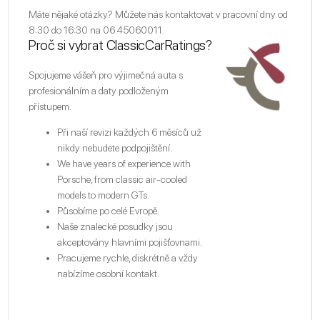
Máte nějaké otázky? Můžete nás kontaktovat v pracovní dny od
8:30 do 16:30 na
06 45060011
.
Proč si vybrat ClassicCarRatings?
Spojujeme vášeň pro výjimečná auta s
profesionálním a daty podloženým
přístupem.
Při naší revizi každých 6 měsíců už
nikdy nebudete podpojištění.
We have years of experience with
Porsche, from classic air-cooled
models to modern GTs.
Působíme po celé Evropě.
Naše znalecké posudky jsou
akceptovány hlavními pojišťovnami.
Pracujeme rychle, diskrétně a vždy
nabízíme osobní kontakt.