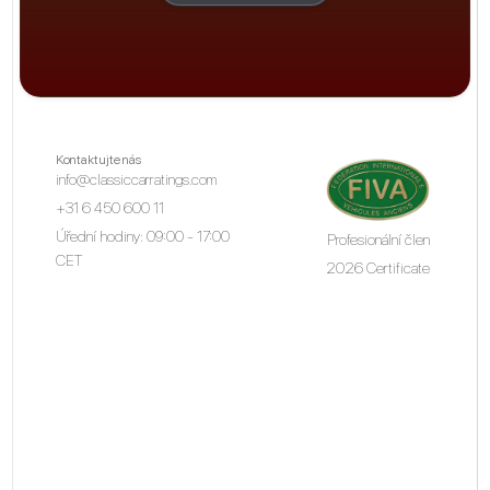
Kontaktujte nás
info@classiccarratings.com
+31 6 450 600 11
Úřední hodiny: 09:00 - 17:00
Profesionální člen
CET
2026 Certificate