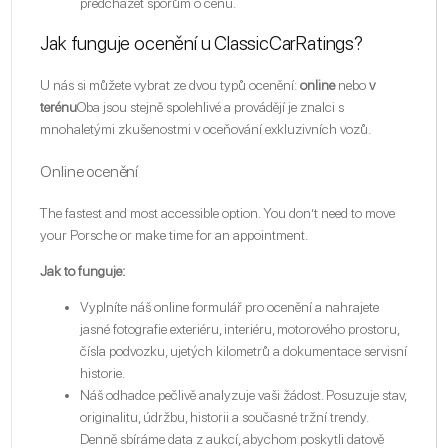
předcházet sporům o cenu.
Jak funguje ocenění u ClassicCarRatings?
U nás si můžete vybrat ze dvou typů ocenění:
online
nebo
v
terénu
Oba jsou stejně spolehlivé a provádějí je znalci s
mnohaletými zkušenostmi v oceňování exkluzivních vozů.
Online ocenění
The fastest and most accessible option. You don’t need to move
your Porsche or make time for an appointment.
Jak to funguje:
Vyplníte náš online formulář pro ocenění a nahrajete
jasné fotografie exteriéru, interiéru, motorového prostoru,
čísla podvozku, ujetých kilometrů a dokumentace servisní
historie.
Náš odhadce pečlivě analyzuje vaši žádost. Posuzuje stav,
originalitu, údržbu, historii a současné tržní trendy.
Denně sbíráme data z aukcí, abychom poskytli datově