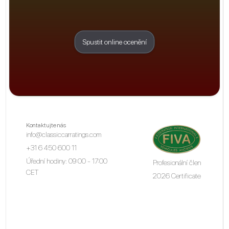
Spustit online ocenění
Kontaktujte nás
info@classiccarratings.com
+31 6 450 600 11
Úřední hodiny: 09:00 - 17:00
Profesionální člen
CET
2026 Certificate