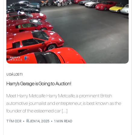
UDÁLOSTI
Harry’s Garage is Going to Auction!
Meet Harry Metcalfe Harry Metcalfe, a prominent British
automotive journalist and entrepreneur, is best known as the
founder of the esteemed car […]
TÝM CCR
ŘÍJEN 14, 2025
1 MIN READ