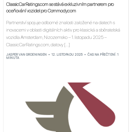
ClassicCarRatings.com se stává exkluzivním partnerem pro
oceňování vozidel pro Commody.com
Partnerství spojuje odborné znalosti založené na datech s
inovacemi v oblasti digitálních aktiv pro klasická a sběratelská
vozidla Amsterdam, Nizozemsko – 1. listopadu 2025 –
ClassicCarRatings.com, datovy […]
JASPER VAN GROENINGEN
12. LISTOPADU 2025
ČAS NA PŘEČTENÍ: 1
MINUTA