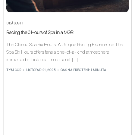
UDÁLOSTI
Racing the 6 Hours of Spa in a MGB
The Classic Spa Six Hours: A Unique Racing Experience The
Spa Six Hours offers fans a one-of-a-kind atmosphere
immersed in historical motorsport. […]
TÝM CCR
LISTOPAD 21, 2025
ČAS NA PŘEČTENÍ: 1 MINUTA