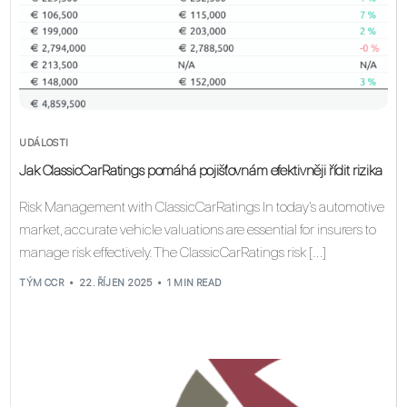
UDÁLOSTI
Jak ClassicCarRatings pomáhá pojišťovnám efektivněji řídit rizika
Risk Management with ClassicCarRatings In today’s automotive
market, accurate vehicle valuations are essential for insurers to
manage risk effectively. The ClassicCarRatings risk […]
TÝM CCR
22. ŘÍJEN 2025
1 MIN READ