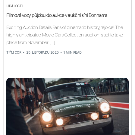
UDÁLOSTI
Filmové vozy půjdou do aukce v aukční síni Bonhams
Exciting Auction Details Fans of cinematic history, rejoice! The
highly anticipated Movie Cars Collection auction is set to take
place from November […]
TÝM CCR
25. LISTOPADU 2025
1 MIN READ