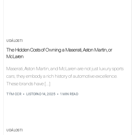
UDÁLOSTI
The Hidden Costs of Owning a Maserati, Aston Martin, or
McLaren
Maserati, Aston Martin, and McLaren are not just luxury sports
cars; they embody a rich history of automotive excellence.
These brands have […]
TÝM CCR
LISTOPAD 14, 2025
1 MIN READ
UDÁLOSTI