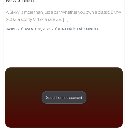
BMW Valuation
A BMW is more than just a car. Whether you own a classic BMW
2002, a sporty M4, or a rare Z8: […]
JASPIS
ČERVENEC 16, 2025
ČAS NA PŘEČTENÍ: 1 MINUTA
Spustit online ocenění