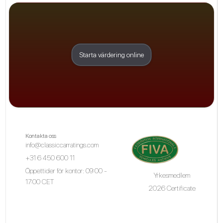
Starta värdering online
Kontakta oss
info@classiccarratings.com
+31 6 450 600 11
Öppettider för kontor: 09:00 -
Yrkesmedlem
17:00 CET
2026 Certificate