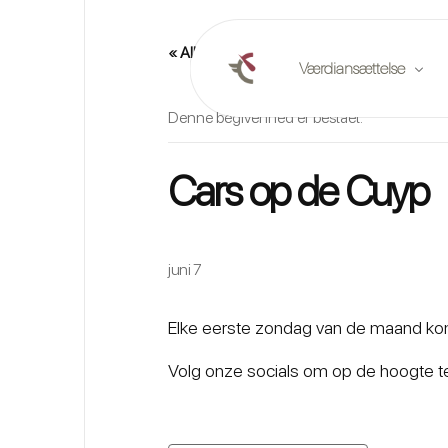
« Alle Begivenheder
Værdiansættelse
Denne begivenhed er bestået.
Online værdiansættels
Cars op de Cuyp
Planlæg en værdiansætt
Markedsrapporter
juni 7
Elke eerste zondag van de maand kome
Volg onze socials om op de hoogte te 