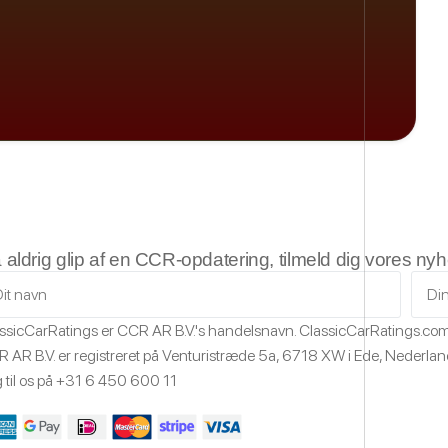
 aldrig glip af en CCR-opdatering, tilmeld dig vores ny
ssicCarRatings
er CCR AR B.V.'s handelsnavn.
ClassicCarRatings.co
 AR B.V. er registreret på Venturistræde 5a,
6718 XW
i Ede,
Nederla
 til os på
+31 6 450 600 11