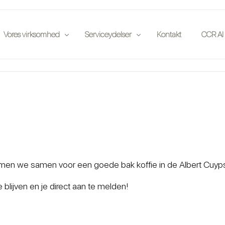
Vores virksomhed
Serviceydelser
Kontakt
CCR AI
e
Publikationer
Forsikringsselskaber
else på stedet
Partnere
Auktionshuse
Begivenheder
Entusiaster
Job
Investorer
Bilklubber
n we samen voor een goede bak koffie in de Albert Cuypstraa
Juridisk
blijven en je direct aan te melden!
App