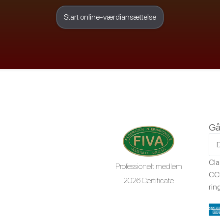
Start online-værdiansættelse
Gå
Cla
Professionelt medlem
CCR
2026 Certificate
ring