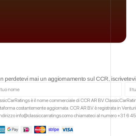
n perdetevi mai un aggiornamento sul CCR, iscrivetevi a
ssicCarRatings
è il nome commerciale di CCR AR B.V.
ClassicCarRat
ttaforma costantemente aggiornata.
CCR AR B.V. è registrata in Ventur
'indirizzo
info@classiccarratings.com
o chiamateci al numero
+31 6 45