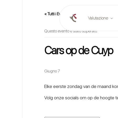
« Tutti i Eventi
Valutazione
Questo evento è stato superato.
Valutazione onlin
Cars op de Cuyp
Pianificare una va
Rapporti di merca
Giugno 7
Elke eerste zondag van de maand kome
Volg onze socials om op de hoogte te 