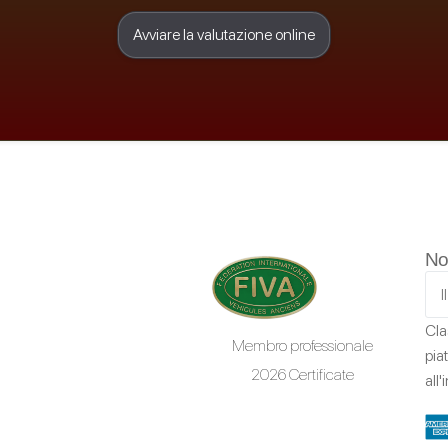
Avviare la valutazione online
No
Cla
Membro professionale
pia
2026 Certificate
all