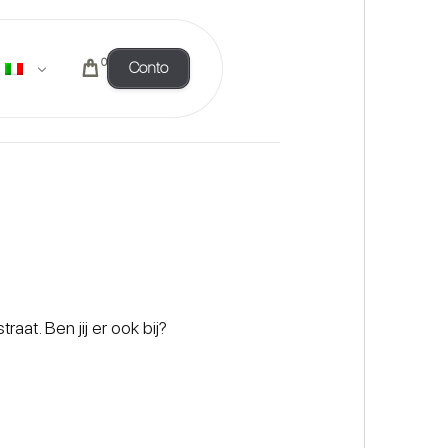
0
Conto
t. Ben jij er ook bij?