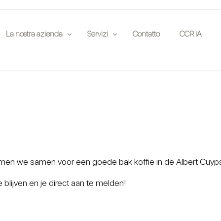
La nostra azienda
Servizi
Contatto
CCR IA
e
Pubblicazioni
Compagnie di assicurazione
lutazione in loco
Partner
Case d'asta
to
Eventi
Entusiasti
Offerte di lavoro
Investitori
Club automobilistici
n we samen voor een goede bak koffie in de Albert Cuypstraa
Legale
blijven en je direct aan te melden!
App