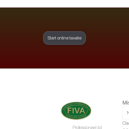
Start online taxatie
Mi
Cla
Professioneel lid