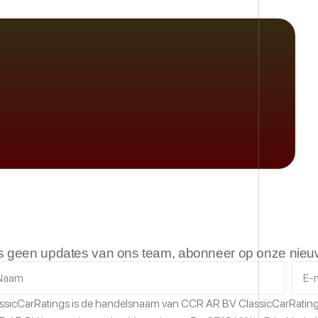
s geen updates van ons team, abonneer op onze nieuw
ssicCarRatings
is de handelsnaam van CCR AR B.V
ClassicCarRatin