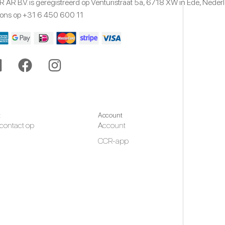
 AR B.V. is geregistreerd op Venturistraat 5a,
6718 XW
in Ede,
Neder
 ons op
+31 6 450 600 11
t
Account
contact op
Account
CCR-app