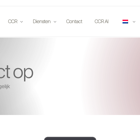
CCR
Diensten
Contact
CCR AI
atie
Publicaties
Verzekeraars
t op
locatie
Partners
Veilinghuizen
orten
Events
Liefhebbers
elijk
Solliciteren
Investeerders
Autoclubs
Juridisch
App