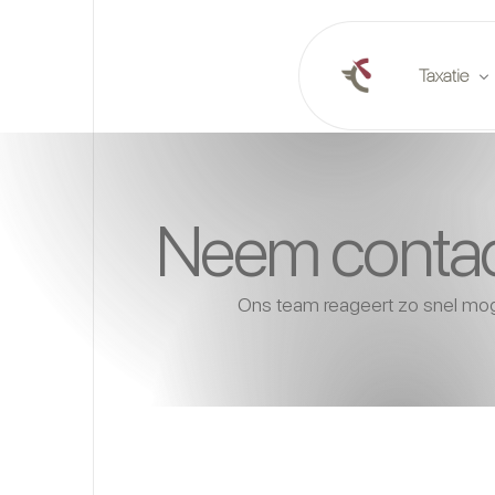
Taxatie
Online tax
Neem contac
Taxatie op 
Marktrapp
Ons team reageert zo snel mog