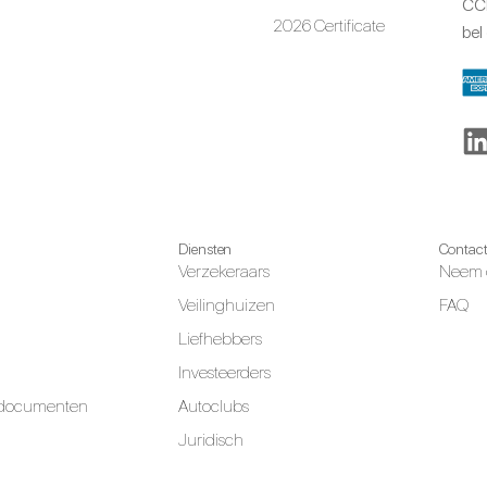
CCR
2026 Certificate
bel
Diensten
Contac
Verzekeraars
Neem 
Veilinghuizen
FAQ
Liefhebbers
Investeerders
 documenten
Autoclubs
Juridisch