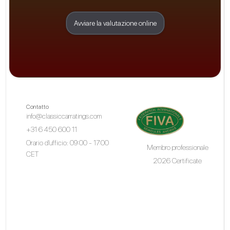
Avviare la valutazione online
Contatto
info@classiccarratings.com
+31 6 450 600 11
Orario d'ufficio: 09:00 - 17:00
Membro professionale
CET
2026 Certificate