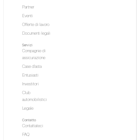
Partner
Eventi
Offerte di lavoro
Documenti legali
Servizi
Compagnie di
assicurazione
Case d'asta
Entusiasti
Investitori
Club
automobilistici
Legale
Contatto
Contattateci
FAQ