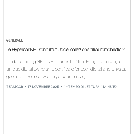
GENERALE
Le Hypercar NFT sono il futuro dei collezionabili automobilistici?
Understanding NFTs NFT stands for Non-Fungible Token, a
unique digital ownership certificate for both digital and physical
goods. Unlike money or cryptocurrencies, […]
TEAM CCR
17 NOVEMBRE 2025
1 - TEMPO DI LETTURA: 1 MINUTO