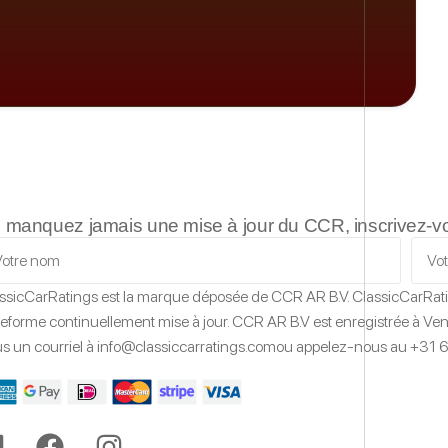
 manquez jamais une mise à jour du CCR, inscrivez-vous
ssicCarRatings
est la marque déposée de CCR AR B.V.
ClassicCarRat
teforme continuellement mise à jour.
CCR AR B.V est enregistrée à Vent
s un courriel à
info@classiccarratings.com
ou appelez-nous au
+31 6