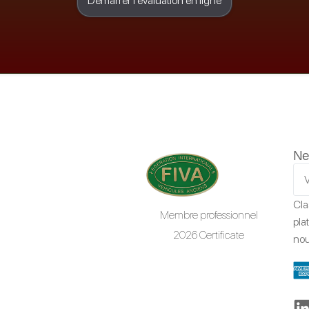
Démarrer l'évaluation en ligne
Ne
Cla
Membre professionnel
pla
2026 Certificate
nou