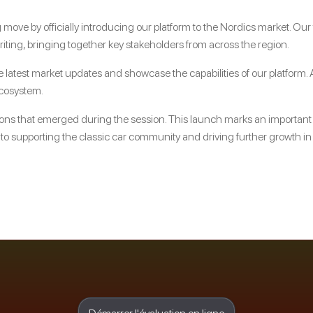
ove by officially introducing our platform to the Nordics market. Our
riting, bringing together key stakeholders from across the region.
 latest market updates and showcase the capabilities of our platform. At
ecosystem.
sions that emerged during the session. This launch marks an importan
to supporting the classic car community and driving further growth in 