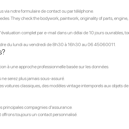
 via notre formulaire de contact ou par téléphone.
edes. They check the bodywork, paintwork, originality of parts, engine,
 d'évaluation complet par e-mail dans un délai de 10 jours ouvrables, t
ndre du lundi au vendredi de 8h30 à 16h30 au
06 45060011
.
s?
ption à une approche professionnelle basée sur les données.
s ne serez plus jamais sous-assuré.
 voitures classiques, des modèles vintage intemporels aux objets de 
les principales compagnies d’assurance.
 offrons toujours un contact personnalisé.