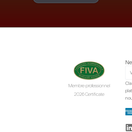
Ne
Cla
Membre professionnel
pla
2026 Certificate
nou