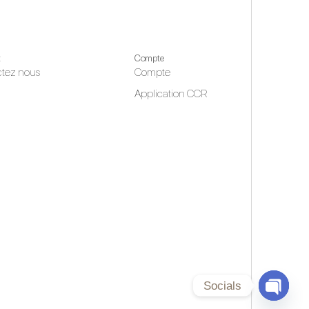
t
Compte
tez nous
Compte
Application CCR
Socials
Open