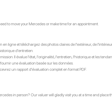
 need to move your Mercedes or make time for an appointment.
n en ligne et téléchargez des photos claires de l'extérieur, de l'intér
istorique d'entretien.
ssion. Il évalue l'état, l'originalité, l'entretien, l'historique et les 
fournir une évaluation basée sur les données.
ecevrez un rapport d'évaluation complet en format PDF.
cedes in person? Our valuer will gladly visit you at a time and place t