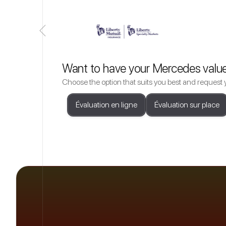
Want to have your Mercedes valu
Choose the option that suits you best and request 
Évaluation en ligne
Évaluation sur place