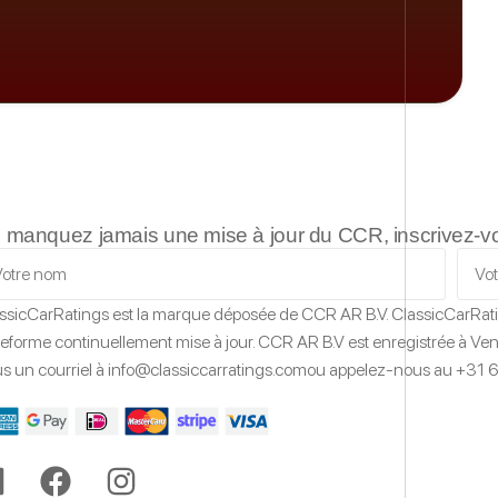
 manquez jamais une mise à jour du CCR, inscrivez-vous
ssicCarRatings
est la marque déposée de CCR AR B.V.
ClassicCarRat
teforme continuellement mise à jour.
CCR AR B.V est enregistrée à Vent
s un courriel à
info@classiccarratings.com
ou appelez-nous au
+31 6