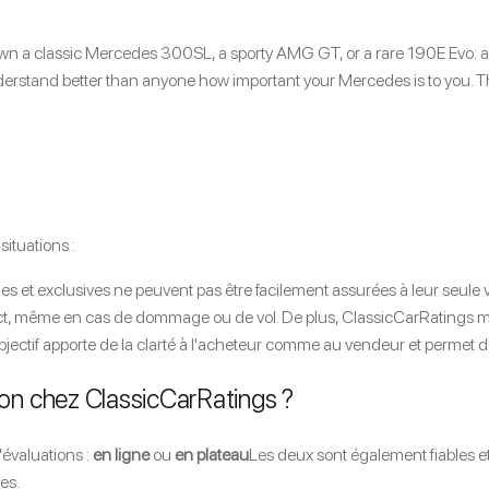
wn a classic Mercedes 300SL, a sporty AMG GT, or a rare 190E Evo: an
nderstand better than anyone how important your Mercedes is to you. Tha
situations :
s et exclusives ne peuvent pas être facilement assurées à leur seule
ct, même en cas de dommage ou de vol. De plus, ClassicCarRatings met à
jectif apporte de la clarté à l'acheteur comme au vendeur et permet d'évit
on chez ClassicCarRatings ?
'évaluations :
en ligne
ou
en plateau
Les deux sont également fiables e
es.