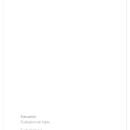
Évaluation
Évaluation en ligne
Évaluation sur