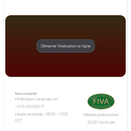
Démarrer l'évaluation en ligne
Nous contacter
info@classiccarratings.com
+31 6 450 600 11
Heures de bureau : 09:00 - 17:00
Membre professionnel
CET
2026 Certificate