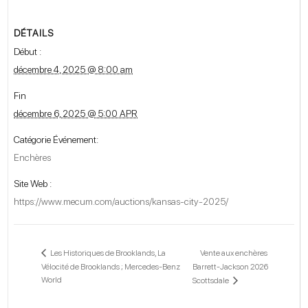
DÉTAILS
Début :
décembre 4, 2025 @ 8:00 am
Fin
décembre 6, 2025 @ 5:00 APR
Catégorie Événement:
Enchères
Site Web :
https://www.mecum.com/auctions/kansas-city-2025/
Vente aux enchères
Les Historiques de Brooklands, La
Vélocité de Brooklands ; Mercedes-Benz
Barrett-Jackson 2026
World
Scottsdale