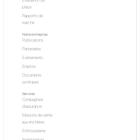
place
Rapports de
marché
Notre entreprise
Publications
Partenaires
Evénements
Emplois
Documents
juridiques
Services
Compagnies
d'assurance
Maisons de vente
aux enchères
Enthousiasme
Investisseurs