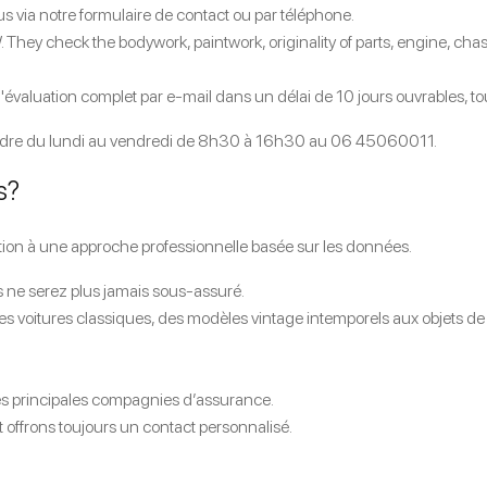
 via notre formulaire de contact ou par téléphone.
 They check the bodywork, paintwork, originality of parts, engine, chas
 d'évaluation complet par e-mail dans un délai de 10 jours ouvrables, t
ndre du lundi au vendredi de 8h30 à 16h30 au
06 45060011
.
s?
ption à une approche professionnelle basée sur les données.
s ne serez plus jamais sous-assuré.
 voitures classiques, des modèles vintage intemporels aux objets de 
les principales compagnies d’assurance.
 offrons toujours un contact personnalisé.