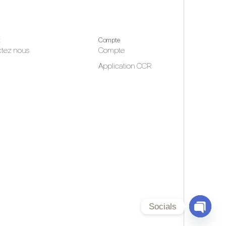
t
Compte
tez nous
Compte
Application CCR
Socials
Open