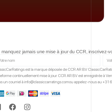
 manquez jamais une mise à jour du CCR, inscrivez-vous
ssicCarRatings
est la marque déposée de CCR AR B.V.
ClassicCarRat
teforme continuellement mise à jour.
CCR AR B.V est enregistrée à Vent
s un courriel à
info@classiccarratings.com
ou appelez-nous au
+31 6