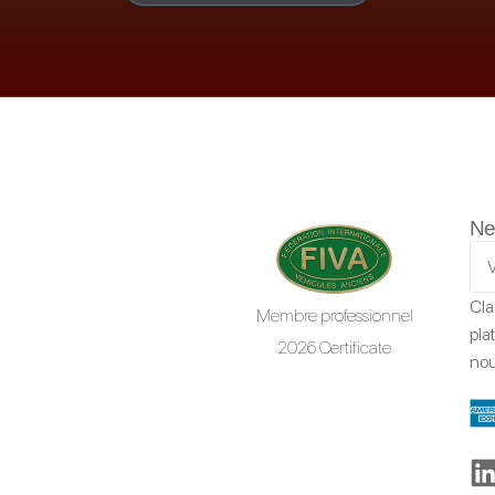
Ne
Cla
Membre professionnel
pla
2026 Certificate
nou