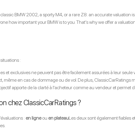
assic BMW 2002, a sporty M4, or a rare Z8: an accurate valuation is es
e how important your BMW is to you. That’s why we offer a valuation pr
situations :
s et exclusives ne peuvent pas être facilement assurées à leur seule
ct, même en cas de dommage ou de vol. De plus, ClassicCarRatings met à
jectif apporte de la clarté à l'acheteur comme au vendeur et permet d'évit
on chez ClassicCarRatings ?
'évaluations :
en ligne
ou
en plateau
Les deux sont également fiables e
es.