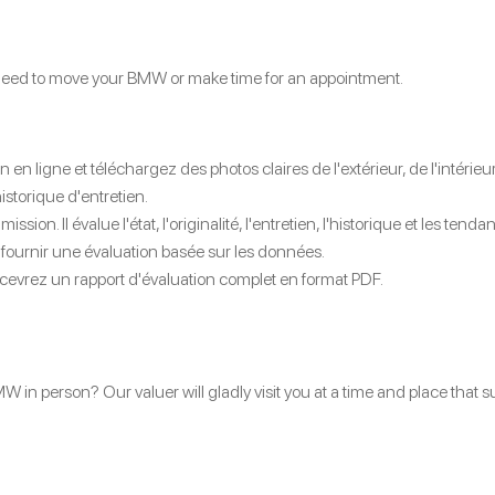
t need to move your BMW or make time for an appointment.
n en ligne et téléchargez des photos claires de l'extérieur, de l'intér
istorique d'entretien.
ssion. Il évalue l'état, l'originalité, l'entretien, l'historique et les 
fournir une évaluation basée sur les données.
ecevrez un rapport d'évaluation complet en format PDF.
 in person? Our valuer will gladly visit you at a time and place that s