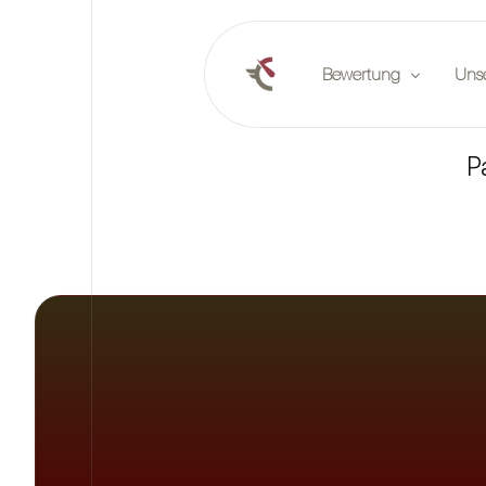
Bewertung
Uns
P
Online-Bewertung
Verö
Planen Sie eine Bewert
Part
Marktberichte
Vera
Stel