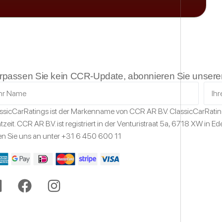
rpassen Sie kein CCR-Update, abonnieren Sie unseren
ssicCarRatings
ist der Markenname von CCR AR B.V.
ClassicCarRati
tzeit.
CCR AR B.V. ist registriert in der Venturistraat 5a,
6718 XW
in Ed
en Sie uns an unter
+31 6 450 600 11