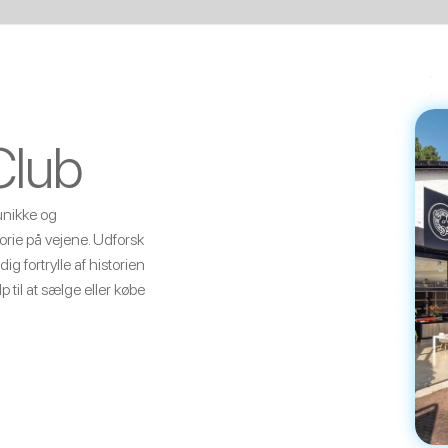
Club
unikke og
orie på vejene. Udforsk
g fortrylle af historien
p til at sælge eller købe