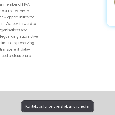
al member of FIVA.
our role within the
ew opportunities for
rs. We look forward to
organisations and
afeguarding automotive
itment to preserving
transparent, data-
enced professionals.
Kontakt os for partnerskabsmuligheder