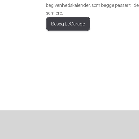
begivenhedskalender, som begge passer til de 
samlere.
Besøg LeCarage