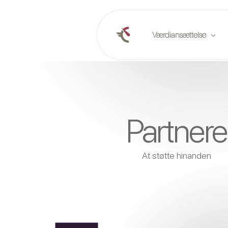
Værdiansættelse
Online værdiansættels
Planlæg en værdiansætt
Partnere
Markedsrapporter
At støtte hinanden