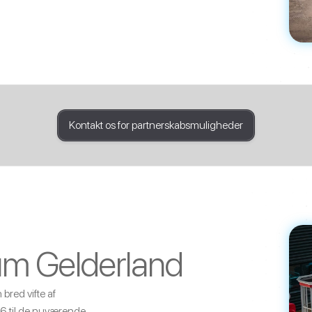
Kontakt os for partnerskabsmuligheder
um Gelderland
red vifte af
6 til de nuværende