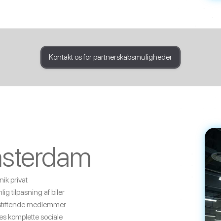
Kontakt os for partnerskabsmuligheder
sterdam
ik privat
ig tilpasning af biler
 stiftende medlemmer
ores komplette sociale