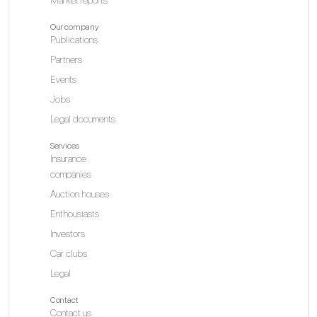
Market reports
Our company
Publications
Partners
Events
Jobs
Legal documents
Services
Insurance
companies
Auction houses
Enthousiasts
Investors
Car clubs
Legal
Contact
Contact us