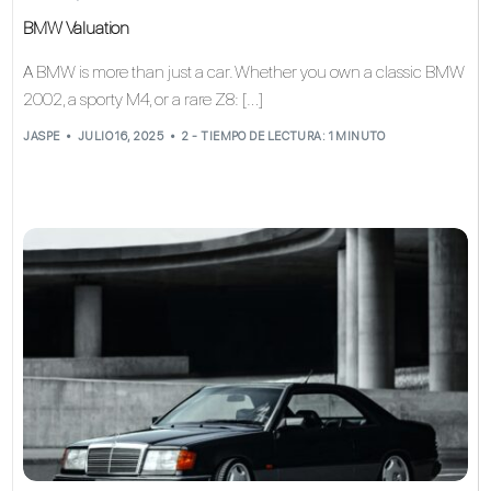
BMW Valuation
A BMW is more than just a car. Whether you own a classic BMW
2002, a sporty M4, or a rare Z8: […]
JASPE
JULIO 16, 2025
2 - TIEMPO DE LECTURA: 1 MINUTO