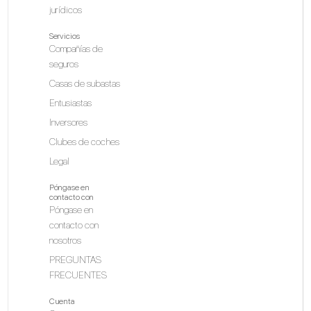
jurídicos
Servicios
Compañías de
seguros
Casas de subastas
Entusiastas
Inversores
Clubes de coches
Legal
Póngase en
contacto con
Póngase en
contacto con
nosotros
PREGUNTAS
FRECUENTES
Cuenta