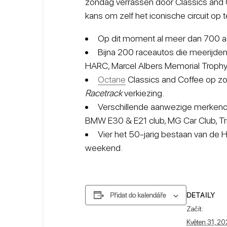
zondag verrassen door Classics and
kans om zelf het iconische circuit op t
Op dit moment al meer dan 700 a
Bijna 200 raceautos die meerijden
HARC, Marcel Albers Memorial Trophy
Octane
Classics and Coffee op z
Racetrack
verkiezing.
Verschillende aanwezige merkencl
BMW E30 & E21 club, MG Car Club, Tr
Vier het 50-jarig bestaan van de 
weekend.
DETAILY
Přidat do kalendáře
Začít:
Květen 31, 2