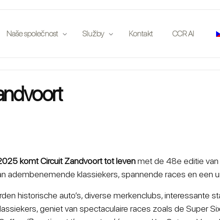
Naše společnost
Služby
Kontakt
CCR AI
í
Publikace
Pojišťovny
Zandvoort
enění na místě
Partneři
Aukční síně
Události
Nadšenci
Zaměstnání
Investoři
Kluby automobilů
2025 komt Circuit Zandvoort tot leven
met de 48e editie van 
 van adembenemende klassiekers, spannende races en een un
Právní
Aplikace
en historische auto’s, diverse merkenclubs, interessante s
ssiekers, geniet van spectaculaire races zoals de Super Six