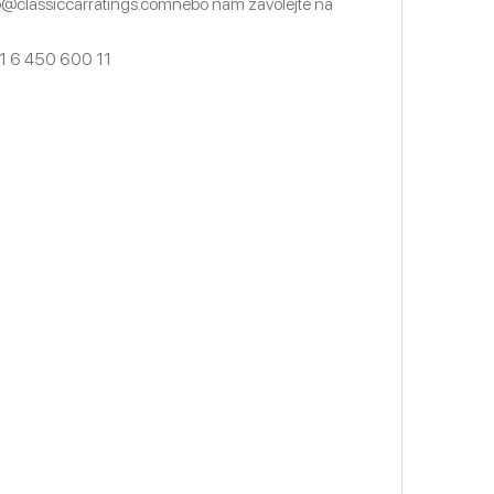
o@classiccarratings.com
nebo nám zavolejte na
1 6 450 600 11