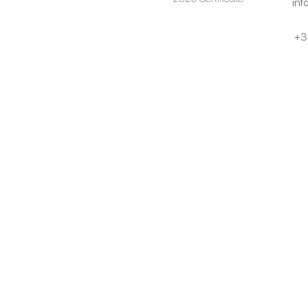
inf
+3