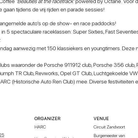
 Coffee
‘Beauties at the racetrack’
powered by Octane. Voor de
e gaan tijdens de vrij rijden en parade sessies!
angemelde auto’s op de show- en race paddocks!
 in 5 spectaculaire raceklassen: Super Sixties, Fast Sevent
.
ondag aanwezig met 150 klassiekers en youngtimers. Deze
ubs waaronder de Porsche 911912 club, Porsche 356 club, 
iumph TR Club, Revworks, Opel GT Club, Luchtgekoelde VW 
HARC (Historische Auto Ren Club) mee. Diverse festiviteiten
ORGANIZER
VENUE
HARC
Circuit Zandvoort
025
Burgemeester van