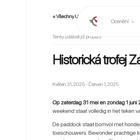
« Všechny Události
Ocenění
Tento událost již proběhl.
Online oceněn
Historická trofej 
Naplánovat oc
Tržní zprávy
Květen 31, 2025
-
Červen 1, 2025
Op zaterdag 31 mei en zondag 1 juni 
weekend staat volledig in het teken
De paddock staat bomvol met honderd
toeschouwers. Bewonder prachtige kla