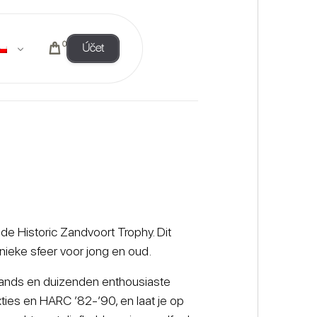
0
Účet
de Historic Zandvoort Trophy. Dit
ieke sfeer voor jong en oud.
tands en duizenden enthousiaste
ties en HARC ’82-’90, en laat je op