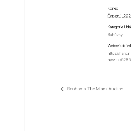
Konec
Červen 1, 20
Kategorie Udá
Schůzky
Webové strán
https://harc.
n/event/5285
Bonhams: The Miami Auction