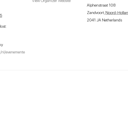
View Organizer Website
Alphenstraat 108
Zandvoort
,
Noord-Holla
25
2041 JA
Netherlands
lost:
ky
nl/nl/evenemente