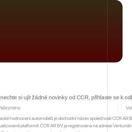
nechte si ujít žádné novinky od CCR, přihlaste se k o
sické hodnocení automobilů
je obchodní název společnosti CCR AR B
ualizované platformě.
CCR AR B.V. je registrována na adrese Venturistr