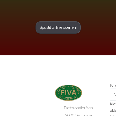
Spustit online ocenění
Ne
Kla
Profesionální člen
akt
2026 Certificate