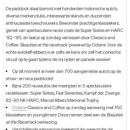
De paddock staat bomvol met honderden historische auto’s,
diverse merkenclubs, interessante stands en duizenden
enthousiaste toeschouwers. Bewonder prachtige klassiekers,
geniet van spectaculaire races zoals de Super Sixties en HARC
’82-’90, en laat je op zondag verrassen door Classics and
Coffee
‘Beauties at the racetrack’
powered by Octane. Voor de
echte autoliefhebbers is er zelfs de kans om zelf het iconische
circuit op te gaan tijdens de vrij rijden en parade sessies!
Op dit moment al meer dan 700 aangemelde auto’s op de
show- en race paddocks!
Bijna 200 raceautos die meerijden in 5 spectaculaire
raceklassen: Super Sixties, Fast Seventies, Kampf der Zwerge,
82-90 NK HARC, Marcel Albers Memorial Trophy.
Octane
Classics and Coffee op zondag aanwezig met 150
klassiekers en youngtimers. Deze nemen deel aan de
Beauties
at the Racetrack
verkiezing.
Verschillende aanwezige merkenclubs waaronder de