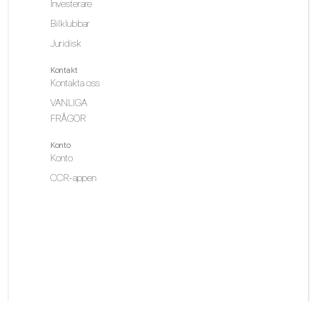
Investerare
Bilklubbar
Juridisk
Kontakt
Kontakta oss
VANLIGA
FRÅGOR
Konto
Konto
CCR-appen