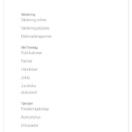
Värdering
Värdering online
Värdering på plats
Marknadsrapporter
Vårt företag
Publikationer
Partner
Händelser
Jobb
Juridiska
dokument
Tjänster
Försäkringsbolag
Auktionshus
Entusiaster