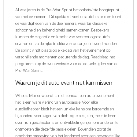
Al vele jaren is de Pre-War Sprint het onbetwiste hoogtepunt
van het evenement. Dit spektakel viert de autohistorie en toont
de vaardigheden van de deelnemers, waarbij klassieke
schoonheid en behendigheid samenkomen. Bezoekers
kunnen de elegantie en kracht van vooroorlogse auto’s
ervaren en zo de rijke traditie van autorijden levend houden.
De sprint vindt plaats op elke dag van het evenement op
verschillende momenten gedurende de dag. Raadpleeg het
programma op de eventwebsite voor de actuele tijden van de
Pre-War Sprint.
Waarom je dit auto event niet kan missen
Wheels Mariënwaerdt
is niet zomaar een auto evenement;
het is een ware viering van autopassie. Voor elke
autoliefhebber biedt het een unieke kans om beroemde en
bijzondere voertuigen van dichtbij te bekijken, meer te leren
over hun geschiedenis en ontwikkelingen, en om anderen te
ontmoeten die dezelfde passie delen. Bovendien zorgt de
prachtige omgeving van het landgoed voor een onvergetelijke