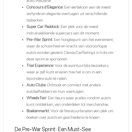
auto-industrie.
Concours d’Elegance:
Een eerbetoon aan de meest
verfijnde en elegante voertuigen uit verschillende
tijdperken.
Super Car Paddock:
Een plek voor de meest
indrukwekkende supercars van dit moment.
Pre-War Sprint:
Een hoogtepunt van het evenement,
waar de schoonheid en kracht van vooroorlogse
auto’s worden gevierd. ClassicCarRatings is trots om
deze sprint te sponsoren.
Trial Experience:
Voor de avontuurlijke bezoekers,
waar je zelf kunt ervaren hoe het is om in een
bijzondere auto te rijden.
Auto Clubs:
Ontmoet en connect met andere
autoliefhebbers en hun voertuigen.
Wheels Fair:
Een beurs waar je alles rondom auto’s
kunt ontdekken, van onderdelen tot merchandise.
Boekenmarkt:
Voor de literatuurfanaten een plek om
boeken over auto’s en geschiedenis te kopen.
De Pre-War Sprint: Een Must-See